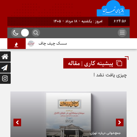
6:24:56
امروز : یکشنبه - ۱۸ مرداد - ۱۴۰۵
سسک چیف چاف
دم جنبانک ابلق
پیشینه کاری | مقاله
چیزی یافت نشد !
جمع‌خوانی درباره تهران: