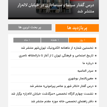
درس گفتار سینما و سینماداری در خیابان لاله‌زار
منتشر شد
پربازدید ها
پر بحث ترین ها
1 روز
1 هفته
1 ماه
نخستین شماره از ماهنامه الکترونیک تهران‌شهر منتشر شد
تاریخ اجتماعی و فرهنگی تهران | از آغاز تا دارالخلافه ناصری
درباره ما
سردر الماسیه
معین‌التجار بوشهری
درس‌ گفتار «تئاتر شهر و عناصر پیرامونی» منتشر شد
نشست چهارم کارگاه تخصصی «سرگذشت خیابان لاله‌زار» برگزار شد
دفتر راهنمای تخصصی خانه موزه مقدم منتشر شد