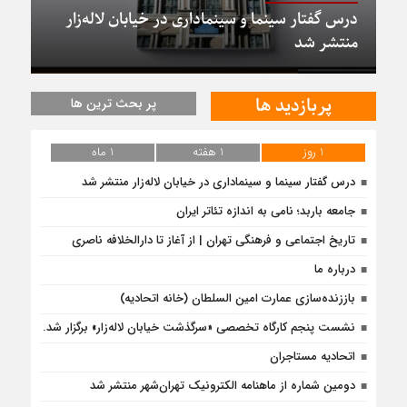
درس گفتار سینما و سینماداری در خیابان لاله‌زار
منتشر شد
پربازدید ها
پر بحث ترین ها
1 روز
1 هفته
1 ماه
درس گفتار سینما و سینماداری در خیابان لاله‌زار منتشر شد
جامعه باربد؛ نامی به اندازه تئاتر ایران
تاریخ اجتماعی و فرهنگی تهران | از آغاز تا دارالخلافه ناصری
درباره ما
باززنده‌سازی عمارت امین السلطان (خانه اتحادیه)
نشست پنجم کارگاه تخصصی «سرگذشت خیابان لاله‌زار» برگزار شد.
اتحادیه مستاجران
دومین شماره از ماهنامه الکترونیک تهران‌شهر منتشر شد