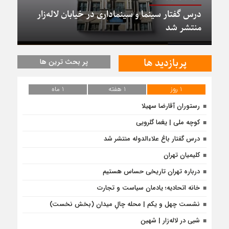
درس گفتار سینما و سینماداری در خیابان لاله‌زار
منتشر شد
پربازدید ها
پر بحث ترین ها
1 روز
1 هفته
1 ماه
رستوران آقارضا سهیلا
کوچه ملی | یغما گلرویی
درس‌ گفتار باغ علاءالدوله منتشر شد
کلیمیان تهران
درباره تهران تاریخی حساس هستیم
خانه اتحادیه؛ یادمان سیاست و تجارت
نشست چهل و یکم | محله چالِ میدان (بخش نخست)
شبی در لاله‌زار | شهین