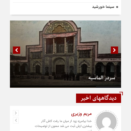
سینما خورشید
سردر الماسیه
دیدگاههای اخیر
مریم وزیری
خدا بیامرزه زود از میان ما رفت کاش آثار
بیشتری ازش ثبت می شد ممنون از توضیحات