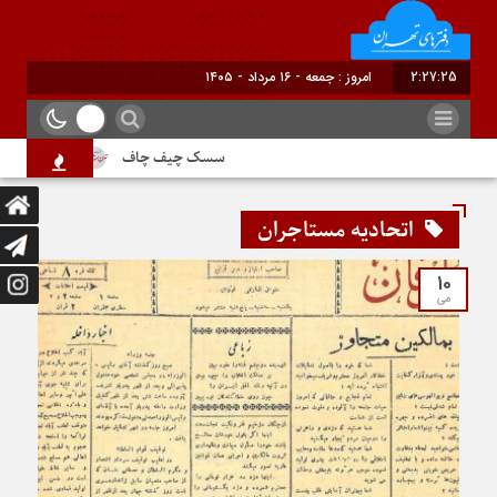
2:27:25
امروز : جمعه - ۱۶ مرداد - ۱۴۰۵
سسک چیف چاف
دم جنبانک ابل
اتحادیه مستاجران
10
می