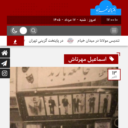
17:00:11
برابر با : Saturday - 8 August - 2026
تندیس مولانا در میدان خیام
در پایتخت گزینیِ تهران
دومین شماره ا
اسماعیل مهرتاش
13
اکتبر