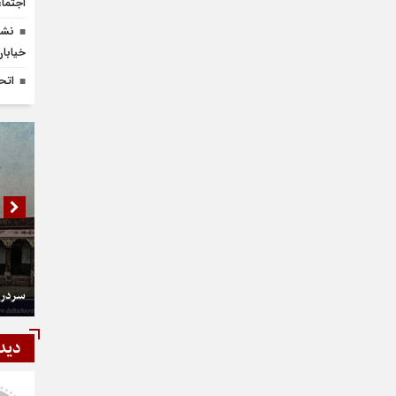
اجتما
نشس
خیابان 
اتح
سردر 
دید
شمی
رستمی