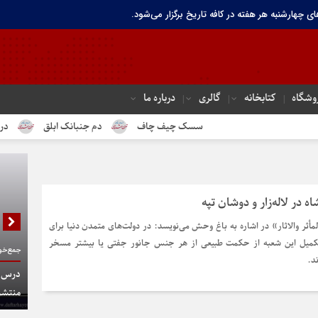
ای چهارشنبه هر هفته در کافه تاریخ برگزار می‌شود.
وشگاه
کتابخانه
گالری
درباره ما
سسک چیف چاف
دم جنبانک ابلق
درباره تهران
ه در لاله‌زار و دوشان تپه
لمأثر والاثار» در اشاره به باغ وحش می‌نویسد: در دولت‌های متمدن دنیا برای
کمیل این شعبه از حکمت طبیعی از هر جنس جانور جفتی یا بیشتر مسخر
جمع‌خوا
د.
درس گف
منتشر