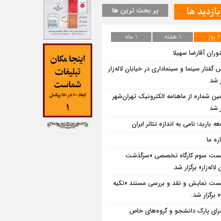
بازدید ها
پر بحث ترین ها
1 روز
1 هفته
1 ماه
وران آقارضا سهیلا
گفتار سینما و سینماداری در خیابان لاله‌زار
 شد
ین شماره از ماهنامه الکترونیک تهران‌شهر
 شد
ه باربد؛ نامی به اندازه تئاتر ایران
ره ما
ت سوم کارگاه تخصصی «سرگذشت
لاله‌زار» برگزار شد.
ت نمایش و نقد و بررسی مستند «تکیه
برگزار شد.
رای پارک دانشجو و گروه‌های خاص