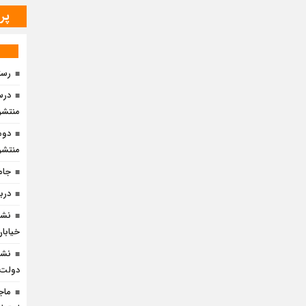
پر
رست
درس 
منتشر
دوم
منتشر
جامع
دربا
نشس
خیابان 
نشس
دولت» 
ماج