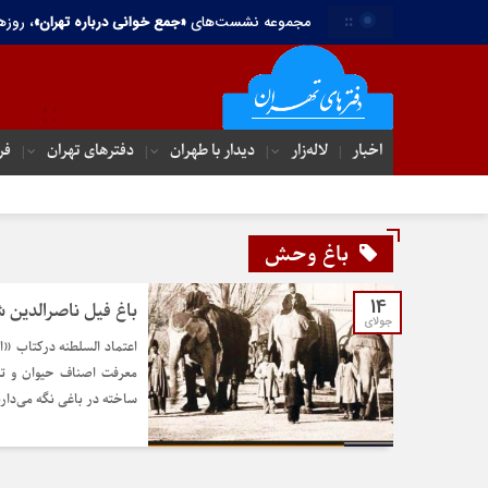
::
مجموعه نشست‌های
«جمع خوانی درباره تهران»
، روزه
اخبار
لاله‌زار
دیدار با طهران
دفترهای تهران‌
فر
باغ وحش
14
باغ فیل ناصرالدین شا
جولای
اعتماد السلطنه درکتاب «ا
معرفت اصناف حیوان و ت
ساخته در باغی نگه می‌دارن