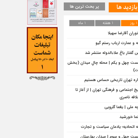
بازدید ها
پر بحث ترین ها
1 روز
1 هفته
1 ماه
وران آقارضا سهیلا
ه و عمارت ارباب رستم گیو
‌ گفتار باغ علاءالدوله منتشر شد
ت چهل و یکم | محله چالِ میدان (بخش
)
اره تهران تاریخی حساس هستیم
یخ اجتماعی و فرهنگی تهران | از آغاز تا
لافه ناصری
ه ملی | یغما گلرویی
ما خورشید
ه اتحادیه؛ یادمان سیاست و تجارت
ت چهل و سوم | میدان بهارستان