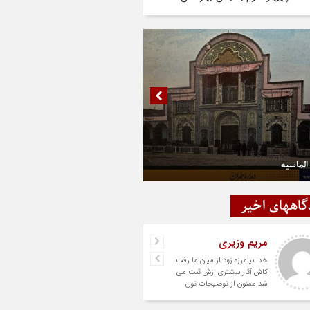
الماسیه
گاههای اخیر
مریم وزیری
خدا بیامرزه زود از میان ما رفت
کاش آثار بیشتری ازش ثبت می
شد ممنون از توضیحات تون