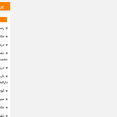
پر
رست
خان
درس
نشس
نخست
درب
تار
دارالخ
کوچ
سین
خان
نشس