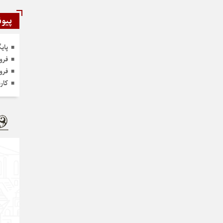
پیون
پای
فرو
فرو
کار