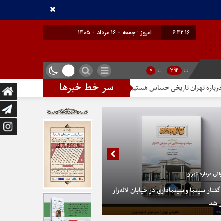
6:42:16
امروز : جمعه - ۱۶ مرداد - ۱۴۰۵
0
::
392
:::
سر خط خبرها
ران تاریخی حساس هستیم
تندیس مولانا در میدان خیام
در پایتخت گزین
نی درباره تهران:
تار سینما و سینماداری در خیابان لاله‌زار
 شد