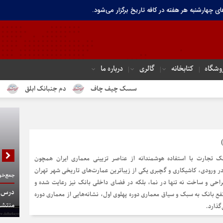
ای چهارشنبه هر هفته در کافه تاریخ برگزار می‌شود.
وشگاه
کتابخانه
گالری
درباره ما
سسک چیف چاف
دم جنبانک ابلق
درباره ته
ک تجارت با استفاده هوشمندانه از عناصر تزیینی معماری ایران همچون
در ورودی، کاشیکاری و گچبری یکی از زیباترین عمارت‌های تاریخی شهر تهران
جمع‌خوا
احی و ساخت نه تنها در نما، بلکه در فضای داخلی بانک نیز رعایت شده و
درس گف
ع بانک به سبک و سیاق معماری دوره پهلوی اول، نشانه‌هایی از معماری دوره
منتشر
گذارد.