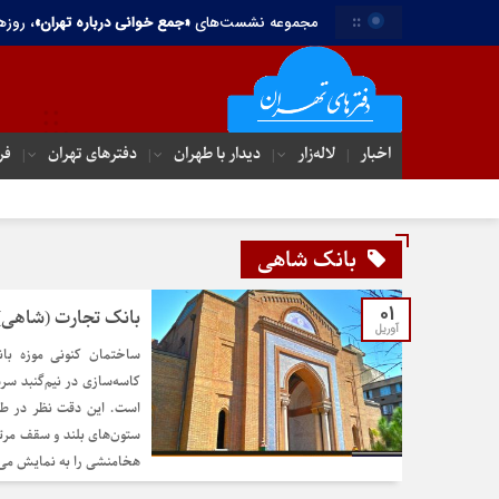
::
مجموعه نشست‌های
«جمع خوانی درباره تهران»
، روزه
اخبار
لاله‌زار
دیدار با طهران
دفترهای تهران‌
فر
بانک شاهی
01
بانک تجارت (شاهی)
آوریل
ساختمان کنونی موزه بان
کاسه‌سازی در نیم‌گنبد سر
است. این دقت نظر در طر
ستون‌های بلند و سقف مرتف
هخامنشی را به نمایش می‌