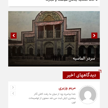
سردر الماسیه
دیدگاههای اخیر
مریم وزیری
خدا بیامرزه زود از میان ما رفت کاش آثار
بیشتری ازش ثبت می شد ممنون از توضیحات
تون