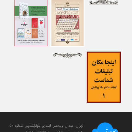
تهران. میدان ولی‎عصر. ابتدای بلوارکشاورز. شماره ۵۲.