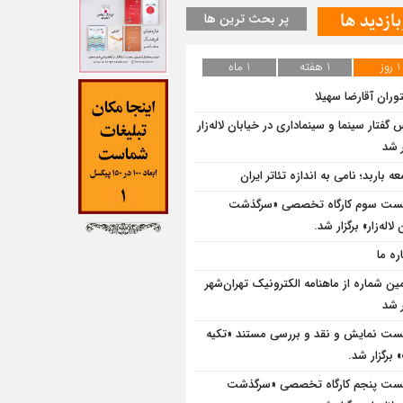
بازدید ها
پر بحث ترین ها
1 روز
1 هفته
1 ماه
وران آقارضا سهیلا
گفتار سینما و سینماداری در خیابان لاله‌زار
 شد
ه باربد؛ نامی به اندازه تئاتر ایران
ت سوم کارگاه تخصصی «سرگذشت
لاله‌زار» برگزار شد.
ره ما
ین شماره از ماهنامه الکترونیک تهران‌شهر
 شد
ت نمایش و نقد و بررسی مستند «تکیه
برگزار شد.
ت پنجم کارگاه تخصصی «سرگذشت