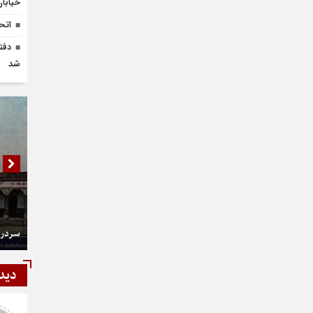
خیابان 
اتح
دفت
شد
سردر 
دید
شمی
رستمی