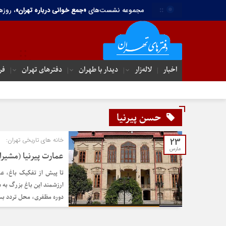
::
مجموعه نشست‌های
«جمع خوانی درباره تهران»
، روزه
اخبار
لاله‌زار
دیدار با طهران
دفترهای تهران‌
فر
حسن پیرنیا
23
خانه های تاریخی تهران:
مارس
عمارت پیرنیا (مشیرال
تا پیش از تفکیک باغ، عم
ارزشمند این باغ بزرگ به 
دوره مظفری، محل تردد بس