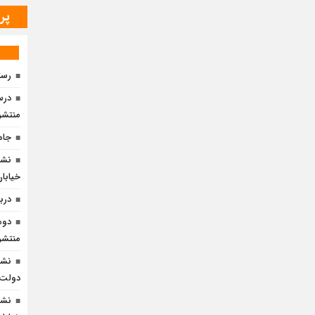
پر
رست
درس 
منتشر
جامع
نشس
خیابان 
دربا
دوم
منتشر
نشس
دولت» 
نشس