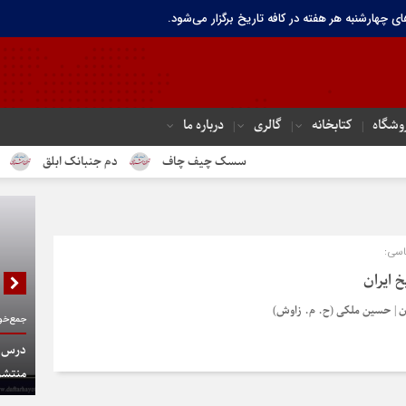
ای چهارشنبه هر هفته در کافه تاریخ برگزار می‌شود.
وشگاه
کتابخانه
گالری
درباره ما
سسک چیف چاف
دم جنبانک ابلق
درباره ته
اسی:
خ ایران
ران | حسین ملکی (ح. م. زاوش)
جمع‌خوا
درس گف
منتشر