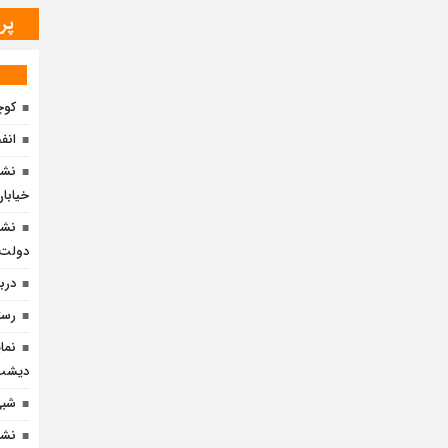
پر
کوچ
انف
نشس
خیابان 
نشس
دولت» 
دربا
رست
نما
دیشب 
شبی 
نشس