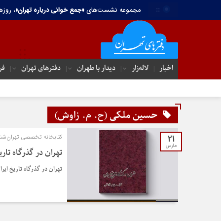
::
مجموعه نشست‌های
«جمع خوانی درباره تهران»
، روزه
اخبار
لاله‌زار
دیدار با طهران
دفترهای تهران‌
فر
حسین ملکی (ح. م. زاوش)
21
کتابخانه تخصصی تهران‌شن
مارس
تهران در گذرگاه تاری
تهران در گذرگاه تاریخ ای