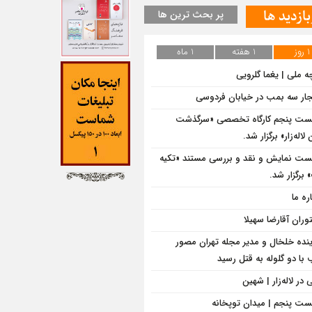
بازدید ها
پر بحث ترین ها
1 روز
1 هفته
1 ماه
ه ملی | یغما گلرویی
جار سه بمب در خیابان فردوسی
ت پنجم کارگاه تخصصی «سرگذشت
لاله‌زار» برگزار شد.
ت نمایش و نقد و بررسی مستند «تکیه
برگزار شد.
ره ما
وران آقارضا سهیلا
ینده خلخال و مدیر مجله تهران مصور
با دو گلوله به قتل رسید
در لاله‌زار | شهین
ت پنجم | میدان توپخانه