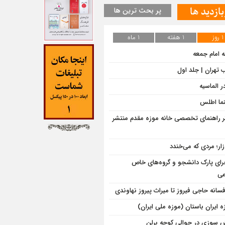
بازدید ها
پر بحث ترین ها
1 روز
1 هفته
1 ماه
ه امام جمعه
ب تهران | جلد اول
ر الماسیه
ما اطلس
ر راهنمای تخصصی خانه موزه مقدم منتشر
‌زار؛ مردی که می‌خندد
رای پارک دانشجو و گروه‌های خاص
عی
افسانه حاجی فیروز تا میراث پیروز نهاوندی
ه ایران باستان (موزه ملی ایران)
 سوزی در حوالی کوچه برلن