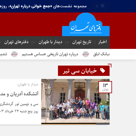
::
مجموعه نشست‌های
«جمع خوانی درباره تهران»
، روزه
اخبار
تاریخ تهران
دیدار با طهران
دفترهای تهران‌
دم جنبانک ابلق
درباره تهران تاریخی حساس هستیم
تندیس مولانا د
خیابان سی تیر
13
دیدار با طهران:
ژوئن
آتشکده آدریان و مدر
سی و نهمین تور گردشگری 
روز پنج شنبه 24 خرداد ۱۴۰3 برگزار شد.