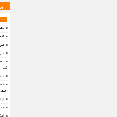
پر
خان
کتا
سرد
سین
دفت
شد
لاله
ماج
اجتما
از 
موز
آتش