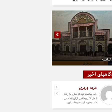
الماسیه
گاههای اخیر
مریم وزیری
خدا بیامرزه زود از میان ما رفت
کاش آثار بیشتری ازش ثبت می
شد ممنون از توضیحات تون