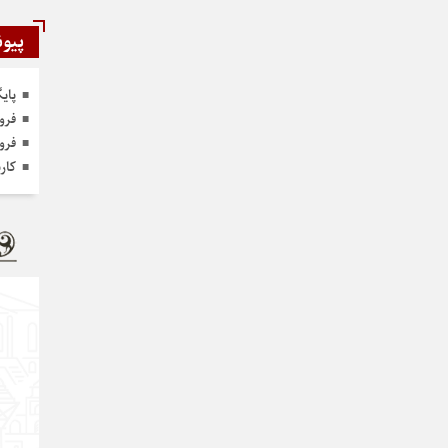
پیون
پای
فرو
فرو
کار