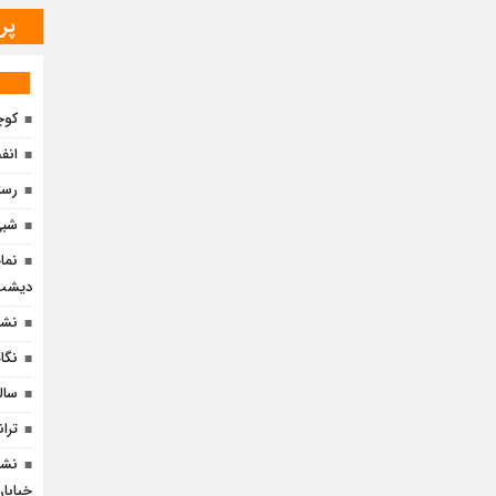
پر
کوچ
انف
رست
شبی 
نما
دیشب 
نشس
نگا
سالن
تران
نشس
خیابان 