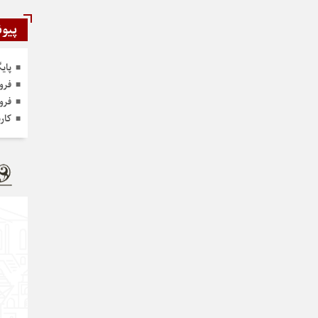
پیون
پای
فرو
فرو
کار