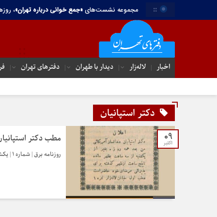
::
مجموعه نشست‌های
«جمع خوانی درباره تهران»
، روزه
اخبار
لاله‌زار
دیدار با طهران
دفترهای تهران‌
فر
دکتر استپانیان
09
مطب دکتر استپانیان
اکتبر
روزنامه برق | شماره ۱ | یکشنبه ۵ شوال ۱۳۲۸ (۱۶ مهر ۱۲۸۹) | صفحه ۳