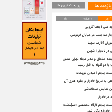
بازدید ها
پر بحث ترین ها
1 روز
1 هفته
1 ماه
ه ملی | یغما گلرویی
جار سه بمب در خیابان فردوسی
وران آقارضا سهیلا
در لاله‌زار | شهین
ینده خلخال و مدیر مجله تهران مصور
با دو گلوله به قتل رسید
ت پنجم | میدان توپخانه
هی به تاریخ لاله‌زار و جلوه هنری آن
 نمایش صحاف‎باشی
ه در لاله‌زار
ت پنجم کارگاه تخصصی «سرگذشت
لاله‌زار» برگزار شد.