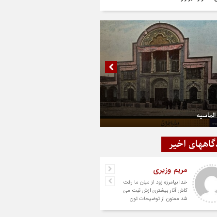
الماسیه
گاههای اخیر
مریم وزیری
خدا بیامرزه زود از میان ما رفت
کاش آثار بیشتری ازش ثبت می
شد ممنون از توضیحات تون