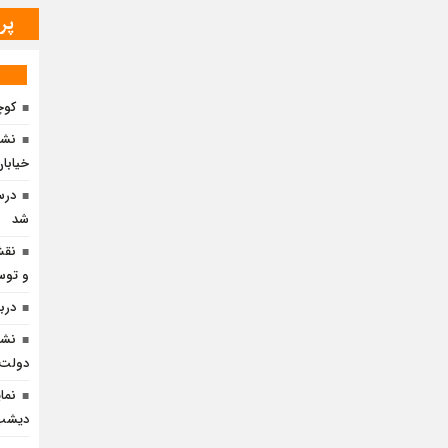
پر
کوچ
نشس
خیابان 
درس
شد
نقش
و توسع
دربا
نشس
دولت» 
نما
دیشب 