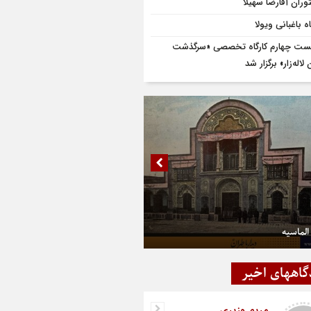
وران آقارضا سهیلا
ه باغبانی ویولا
ت چهارم کارگاه تخصصی «سرگذشت
لاله‌زار» برگزار شد
الماسیه
گاههای اخیر
مریم وزیری