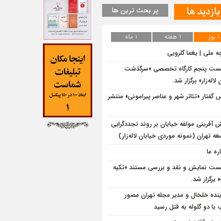
بازدید ها
پر بحث ترین ها
1 روز
1 هفته
1 ماه
ه ملی | یغما گلرویی
ت پنجم کارگاه تخصصی «سرگذشت
لاله‌زار» برگزار شد.
‌ گفتار «تئاتر شهر و عناصر پیرامونی» منتشر
 آفرینی مولفه خیابان بر روند تجددگرایی
ه تهران (نمونه موردی خیابان لاله‌زار)
ره ما
ت نمایش و نقد و بررسی مستند «تکیه
برگزار شد.
ینده خلخال و مدیر مجله تهران مصور
با دو گلوله به قتل رسید