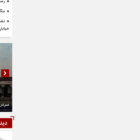
رست
بنگا
نشس
خیابان 
سردر 
دید
شمی
رستمی