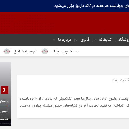
ای چهارشنبه هر هفته در کافه تاریخ برگزار می‌شود.
وشگاه
کتابخانه
گالری
درباره ما
سسک چیف چاف
دم جنبانک ابلق
درباره ته
اه رضا شاه:
دشاه مخلوع ایران نبود. سال‌ها بعد، انقلابیونی که دودمان او را فروپاشیده
جمع‌خوا
ز نظر انداخته، به قصد تخریب آخرین نشانه‌های حضور سلسله پهلوی، درصدد
درس گف
منتشر