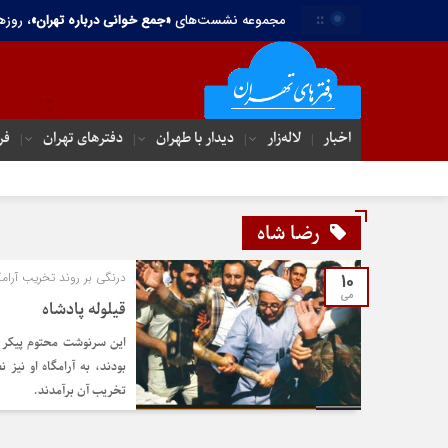
::
مجموعه نشست‌های
«جمع خوانی درباره تهران»
، روزه
اخبار
لاله‌زار
دیدار با طهران
دفترهای تهران‌
فر
رضا شاه
10
درنگی بر روند تخریب آرامگ
می
قیلوله پادشاه
این سرنوشت محتوم پیکر پا
بودند، به آرامگاه او نی
تخریب آن برآمدند.