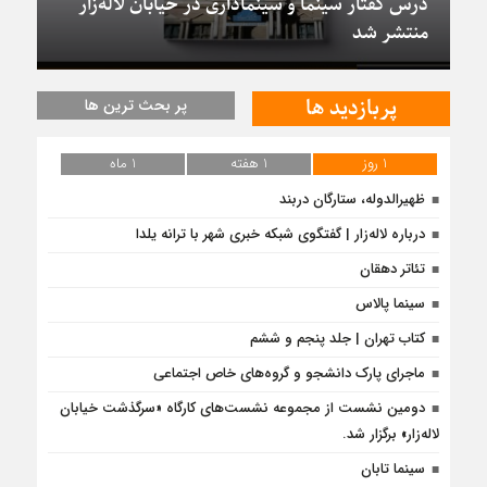
درس گفتار سینما و سینماداری در خیابان لاله‌زار
منتشر شد
پربازدید ها
پر بحث ترین ها
1 روز
1 هفته
1 ماه
ظهیرالدوله، ستارگان دربند
درباره لاله‌زار | گفتگوی شبکه خبری شهر با ترانه یلدا
تئاتر دهقان
سینما پالاس
کتاب تهران | جلد پنجم و ششم
ماجرای پارک دانشجو و گروه‌های خاص اجتماعی
دومین نشست از مجموعه نشست‌های کارگاه «سرگذشت خیابان
لاله‌زار» برگزار شد.
سینما تابان