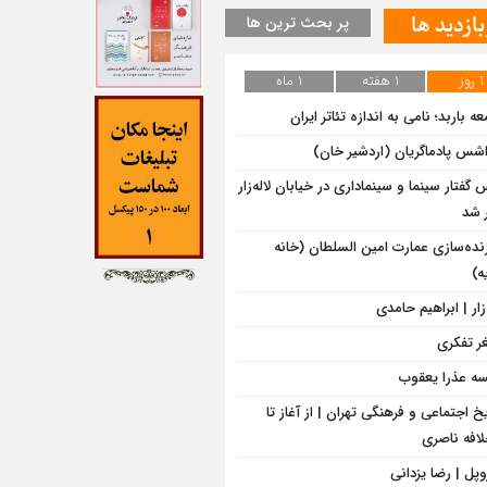
بازدید ها
پر بحث ترین ها
1 روز
1 هفته
1 ماه
ه باربد؛ نامی به اندازه تئاتر ایران
اشس پادماگریان (اردشیر خان)
گفتار سینما و سینماداری در خیابان لاله‌زار
 شد
زنده‌سازی عمارت امین السلطان (خانه
ه)
‌زار | ابراهیم حامدی
ر تفکری
سه عذرا یعقوب
یخ اجتماعی و فرهنگی تهران | از آغاز تا
لافه ناصری
وپل | رضا یزدانی