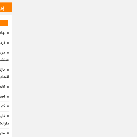
پر
جامع
آرد
درس 
منتشر
باز
اتحادی
لاله
اصغ
کنی
تار
دارالخ
متر