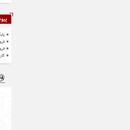
پیون
پای
فرو
فرو
کار