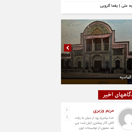
ه ملی | یغما گلرویی
الماسیه
گاههای اخیر
مریم وزیری
خدا بیامرزه زود از میان ما رفت
کاش آثار بیشتری ازش ثبت می
شد ممنون از توضیحات تون