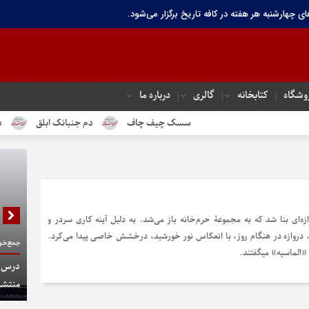
ای چهارشنبه هر هفته در کافه تاریخ برگزار می‌شود.
وشگاه
کتابخانه
گالری
درباره ما
سسک چیف چاف
دم جنبانک ابلق
درباره ته
ازه‌ای بنا شد که به مجموعۀ حرم‌خانه باز می‌شد. به دلیل آینه کاری سردر و
 دروازه در هنگام روز، با انعکاس نور خورشید، درخشش خاصی پیدا می‌کرد.
جمع‌خوا
 «الماسیه» میگفتند.
درس گف
منتشر