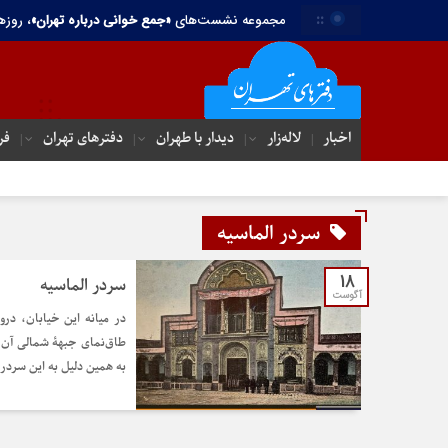
::
مجموعه نشست‌های
«جمع خوانی درباره تهران»
، روزه
اخبار
لاله‌زار
دیدار با طهران
دفترهای تهران‌
فر
سردر الماسیه
18
سردر الماسیه
آگوست
در میانه این خیابان، درو
طاق‌نمای جبهۀ شمالی آن،
به همین دلیل به این سردر