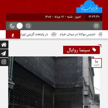
14:34:49
امروز : شنبه - ۱۷ مرداد - ۱۴۰۵
تندیس مولانا در میدان خیام
در پایتخت گزینیِ تهران
دومین شم
سینما روایال
10
ژانویه