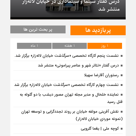
درس گفتار سینما و سینماداری در خیابان لاله‌زار
منتشر شد
پربازدید ها
پر بحث ترین ها
1 روز
1 هفته
1 ماه
نشست پنجم کارگاه تخصصی «سرگذشت خیابان لاله‌زار» برگزار شد.
درس‌ گفتار «تئاتر شهر و عناصر پیرامونی» منتشر شد
رستوران آقارضا سهیلا
نشست چهارم کارگاه تخصصی «سرگذشت خیابان لاله‌زار» برگزار شد
نماینده خلخال و مدیر مجله تهران مصور دیشب با دو گلوله به
قتل رسید
نقش آفرینی مولفه خیابان بر روند تجددگرایی و توسعه تهران
(نمونه موردی خیابان لاله‌زار)
کوچه ملی | یغما گلرویی