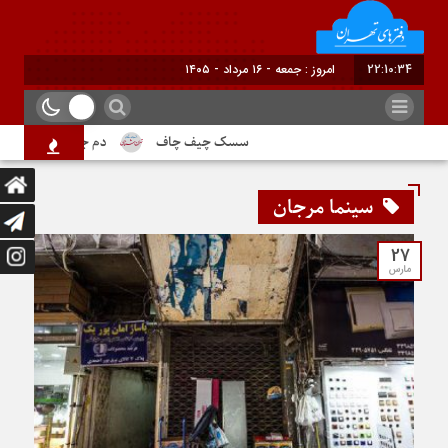
22:10:35
امروز : جمعه - ۱۶ مرداد - ۱۴۰۵
سسک چیف چاف
دم جنبانک ابلق
سینما مرجان
27
مارس