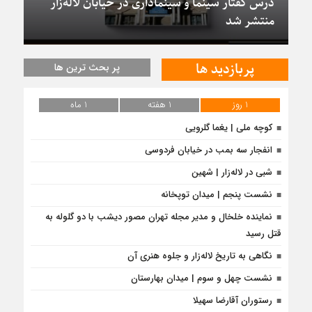
درس گفتار سینما و سینماداری در خیابان لاله‌زار
منتشر شد
پربازدید ها
پر بحث ترین ها
1 روز
1 هفته
1 ماه
کوچه ملی | یغما گلرویی
انفجار سه بمب در خیابان فردوسی
شبی در لاله‌زار | شهین
نشست پنجم | میدان توپخانه
نماینده خلخال و مدیر مجله تهران مصور دیشب با دو گلوله به
قتل رسید
نگاهی به تاریخ لاله‌زار و جلوه هنری آن
نشست چهل و سوم | میدان بهارستان
رستوران آقارضا سهیلا