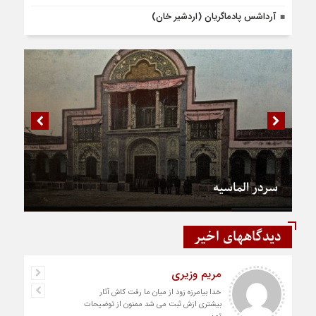
آرداشس پادماگریان (اردشیر خان)
سردر الماسیه
دیدگاههای اخیر
مریم وزیری
خدا بیامرزه زود از میان ما رفت کاش آثار
بیشتری ازش ثبت می شد ممنون از توضیحات