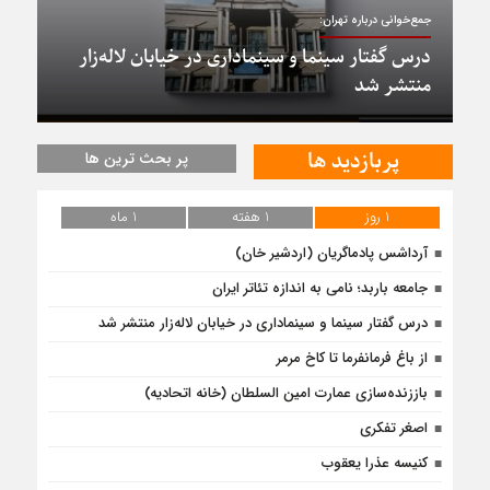
جمع‌خوانی درباره تهران:
درس گفتار سینما و سینماداری در خیابان لاله‌زار
منتشر شد
پربازدید ها
پر بحث ترین ها
1 روز
1 هفته
1 ماه
آرداشس پادماگریان (اردشیر خان)
جامعه باربد؛ نامی به اندازه تئاتر ایران
درس گفتار سینما و سینماداری در خیابان لاله‌زار منتشر شد
از باغ فرمانفرما تا کاخ مرمر
باززنده‌سازی عمارت امین السلطان (خانه اتحادیه)
اصغر تفکری
کنیسه عذرا یعقوب