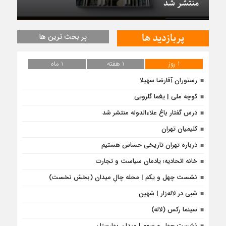
منتشر شد
پربازدید ها
پر بحث ترین ها
1 روز
1 هفته
1 ماه
رستوران آقارضا سهیلا
کوچه ملی | یغما گلرویی
درس‌ گفتار باغ علاءالدوله منتشر شد
کلیمیان تهران
درباره تهران تاریخی حساس هستیم
خانه اتحادیه؛ یادمان سیاست و تجارت
نشست چهل و یکم | محله چالِ میدان (بخش نخست)
شبی در لاله‌زار | شهین
سینما رکس (لاله)
نشست چهل و سوم | میدان بهارستان