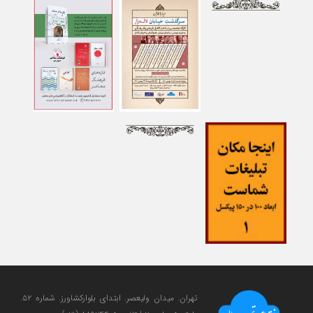
تهران. میدان ولی‎عصر. ابتدای بلوارکشاورز. شماره ۵۲.