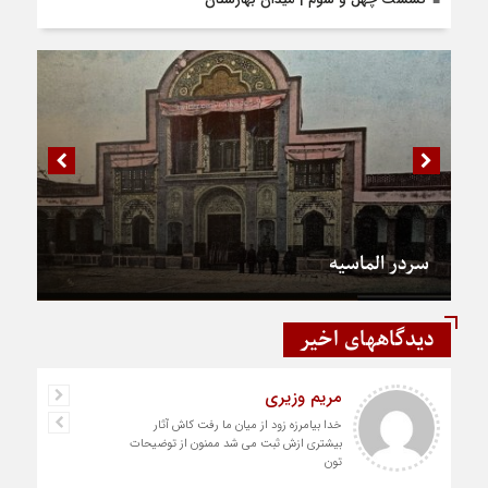
سردر الماسیه
دیدگاههای اخیر
مریم وزیری
خدا بیامرزه زود از میان ما رفت کاش آثار
بیشتری ازش ثبت می شد ممنون از توضیحات
تون