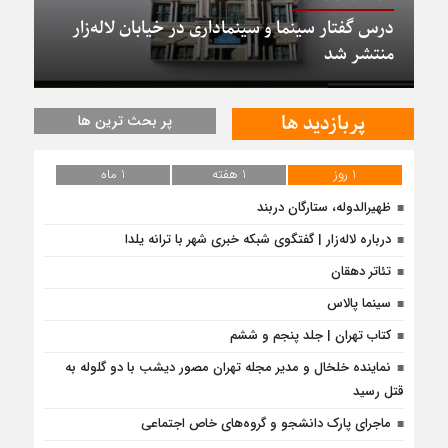
درس گفتار سینما و سینماداری در خیابان لاله‌زار
منتشر شد
پربازدید ها
پر بحث ترین ها
1 روز
1 هفته
1 ماه
ظهیرالدوله، ستارگان دربند
درباره لاله‌زار | گفتگوی شبکه خبری شهر با ترانه یلدا
تئاتر دهقان
سینما پالاس
کتاب تهران | جلد پنجم و ششم
نماینده خلخال و مدیر مجله تهران مصور دیشب با دو گلوله به
قتل رسید
ماجرای پارک دانشجو و گروه‌های خاص اجتماعی