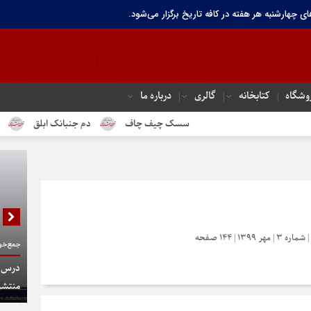
ای چهارشنبه هر هفته در کافه تاریخ برگزار می‌شود.
وشگاه
کتابخانه
گالری
درباره ما
سسک چیف چاف
دم جنبانک ابلق
درباره ت
13 | 144 صفحه
جمع‌خوا
درس گف
منتشر