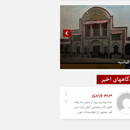
الماسیه
گاههای اخیر
مریم وزیری
خدا بیامرزه زود از میان ما رفت
کاش آثار بیشتری ازش ثبت می
شد ممنون از توضیحات تون