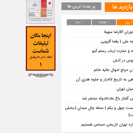
بازدید ها
پر بحث ترین ها
1 روز
1 هفته
1 ماه
وران آقارضا سهیلا
ه ملی | یغما گلرویی
ه و عمارت ارباب رستم گیو
وس در آتش
ان حراج اموال عالیه خانم
هی به تاریخ لاله‌زار و جلوه هنری آن
میان تهران
‌ گفتار باغ علاءالدوله منتشر شد
ت چهل و یکم | محله چالِ میدان (بخش
)
اره تهران تاریخی حساس هستیم