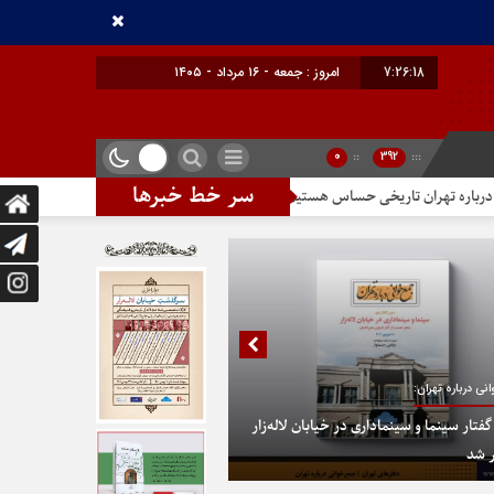
7:26:18
امروز : جمعه - ۱۶ مرداد - ۱۴۰۵
0
::
392
:::
سر خط خبرها
هران تاریخی حساس هستیم
تندیس مولانا در میدان خیام
در پایتخت گز
نی درباره تهران:
تار سینما و سینماداری در خیابان لاله‌زار
 شد