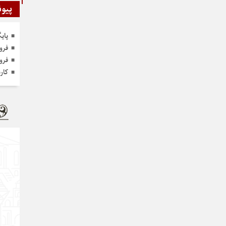
پیون
پای
فرو
فرو
کار