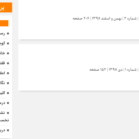
پر
 ۱۳۹۸ | ۲۰۶ صفحه
رست
کوچ
خان
ققن
۱۳ | ۱۵۲ صفحه
اعل
نگا
کلی
درس
نشس
نخست
درب