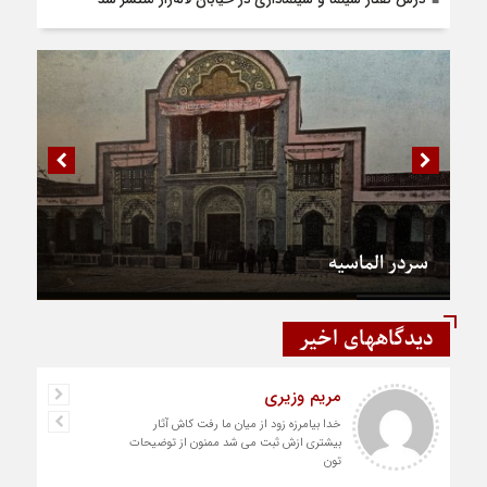
سردر الماسیه
دیدگاههای اخیر
مریم وزیری
خدا بیامرزه زود از میان ما رفت کاش آثار
بیشتری ازش ثبت می شد ممنون از توضیحات
تون