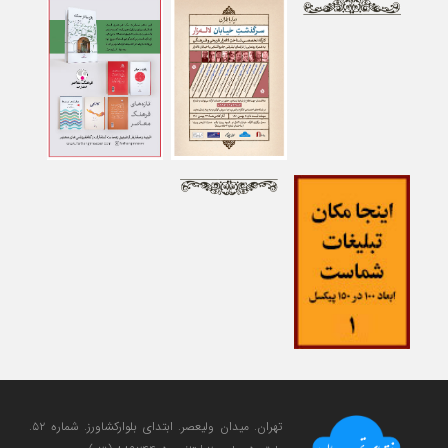
تهران. میدان ولی‎عصر. ابتدای بلوارکشاورز. شماره ۵۲.