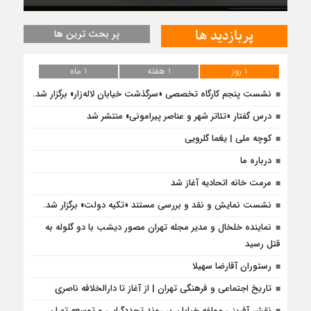
پربازدید ها
پر بحث ترین ها
1 روز
1 هفته
1 ماه
نشست پنجم کارگاه تخصصی «سرگذشت خیابان لاله‌زار» برگزار شد.
درس‌ گفتار «تئاتر شهر و عناصر پیرامونی» منتشر شد
کوچه ملی | یغما گلرویی
درباره ما
مرمت خانه اتحادیه آغاز شد
نشست نمایش و نقد و بررسی مستند «تکیه دولت» برگزار شد.
نماینده خلخال و مدیر مجله تهران مصور دیشب با دو گلوله به
قتل رسید
رستوران آقارضا سهیلا
تاریخ اجتماعی و فرهنگی تهران | از آغاز تا دارالخلافه ناصری
نقش آفرینی مولفه خیابان بر روند تجددگرایی و توسعه تهران