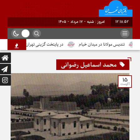
12:18:52
امروز : شنبه - ۱۷ مرداد - ۱۴۰۵
تندیس مولانا در میدان خیام
در پایتخت گزینیِ تهران
دومین شم
محمد اسماعیل رضوانی
15
آگوست