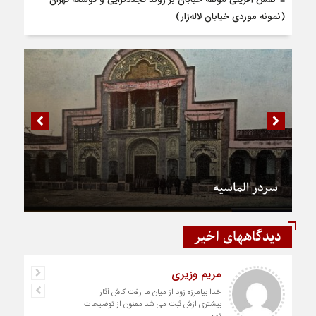
(نمونه موردی خیابان لاله‌زار)
سردر الماسیه
دیدگاههای اخیر
مریم وزیری
خدا بیامرزه زود از میان ما رفت کاش آثار
بیشتری ازش ثبت می شد ممنون از توضیحات