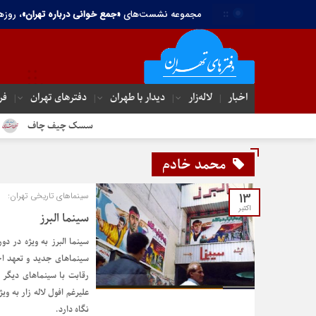
::
مجموعه نشست‌های
«جمع خوانی درباره تهران»
، روزه
اخبار
لاله‌زار
دیدار با طهران
دفترهای تهران‌
فر
سسک چیف چاف
دم جنبان
محمد خادم
13
سینماهای تاریخی تهران:
اکتبر
سینما البرز
سینما البرز به ویژه در 
سینماهای جدید و تعهد اخ
رقابت با سینماهای دیگر 
علیرغم افول لاله زار به و
نگاه دارد.