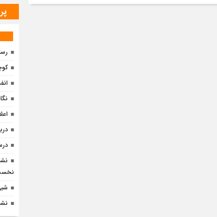
پر
رست
کوچ
انف
نگا
اعل
درب
درس
نشس
نخست
شبی 
نشس