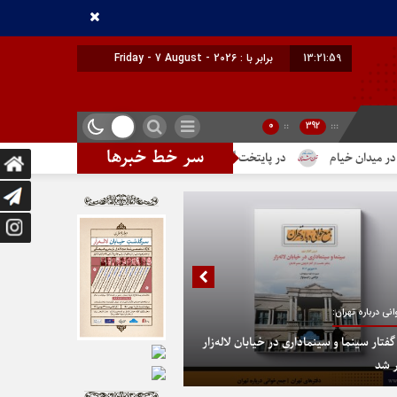
13:22:00
برابر با : Friday - 7 August - 2026
0
::
392
:::
سر خط خبرها
خیام
در پایتخت گزینیِ تهران
دومین شماره از ماهنامه الکترونیک تهر
نی درباره تهران:
تار سینما و سینماداری در خیابان لاله‌زار
 شد