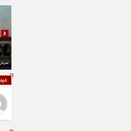
سردر 
دید
هاشمی
تشکر و عالی