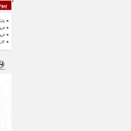
پیون
پای
فرو
فرو
کار