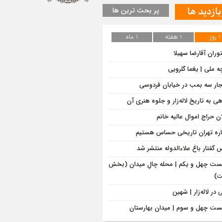
بازدید ها
پر بحث ترین ها
1 روز
1 هفته
1 ماه
وران آقارضا سهیلا
ه ملی | یغما گلرویی
جار سه بمب در خیابان فردوسی
هی به تاریخ لاله‌زار و جلوه هنری آن
ان حراج اموال عالیه خانم
اره تهران تاریخی حساس هستیم
‌ گفتار باغ علاءالدوله منتشر شد
ت چهل و یکم | محله چالِ میدان (بخش
)
در لاله‌زار | شهین
ت چهل و سوم | میدان بهارستان