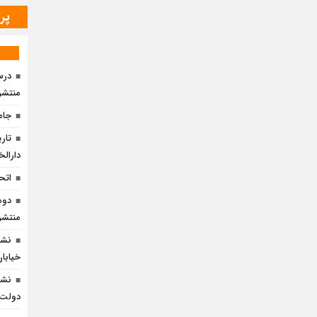
پر
درس 
منتشر
جامع
تار
دارالخ
اتح
دوم
منتشر
نشس
خیابان 
نشس
دولت» 