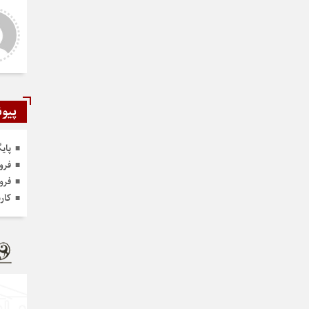
شمی
رستمی
ر و عالی
دست شما درد نکنه عجب کار
ارزنده ای انجام دادید نمونه نداره و
نخواهد داشت
پیون
پای
فرو
فرو
کار