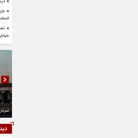
دربا
باز
اتحادی
نشس
خیابان 
سردر 
دید