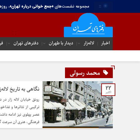
::
مجموعه نشست‌های
«جمع خوانی درباره تهران»
، روزه
اخبار
لاله‌زار
دیدار با طهران
دفترهای تهران‌
فر
محمد رسولی
22
نگاهی به تاریخ لاله‌
اکتبر
رونق خیابان لاله زار در 
ترکیبی از تئاترها و غذاخو
عصر پهلوی نیز ادامه داشت و
فرهنگی، هنری آن سرعت گ