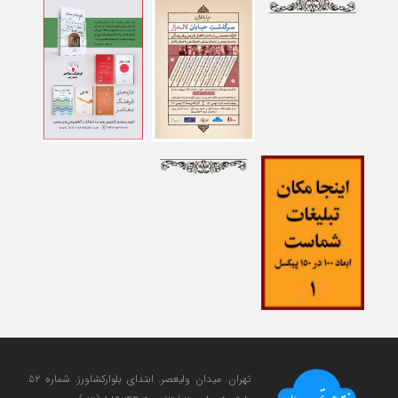
تهران. میدان ولی‎عصر. ابتدای بلوارکشاورز. شماره ۵۲.