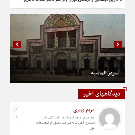
سردر الماسیه
دیدگاههای اخیر
مریم وزیری
خدا بیامرزه زود از میان ما رفت کاش آثار
بیشتری ازش ثبت می شد ممنون از توضیحات
تون