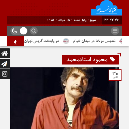
23:32:37
امروز : پنج شنبه - ۱۵ مرداد - ۱۴۰۵
تندیس مولانا در میدان خیام
در پایتخت گزینیِ تهران
دومین شما
محمود استادمحمد
30
اکتبر