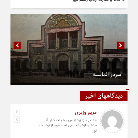
سردر الماسیه
دیدگاههای اخیر
مریم وزیری
خدا بیامرزه زود از میان ما رفت کاش آثار
بیشتری ازش ثبت می شد ممنون از توضیحات
تون