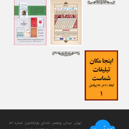
تهران. میدان ولی‎عصر. ابتدای بلوارکشاورز. شماره ۵۲.