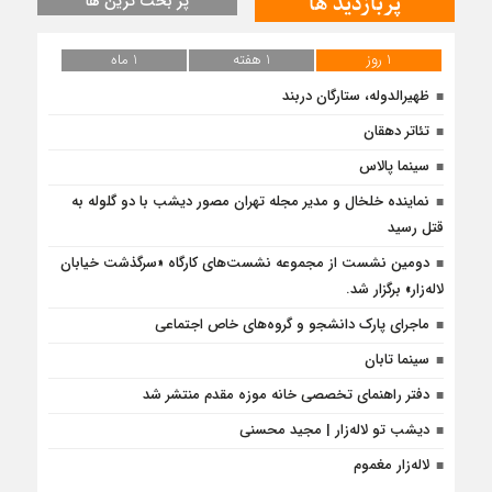
پربازدید ها
پر بحث ترین ها
1 روز
1 هفته
1 ماه
ظهیرالدوله، ستارگان دربند
تئاتر دهقان
سینما پالاس
نماینده خلخال و مدیر مجله تهران مصور دیشب با دو گلوله به
قتل رسید
دومین نشست از مجموعه نشست‌های کارگاه «سرگذشت خیابان
لاله‌زار» برگزار شد.
ماجرای پارک دانشجو و گروه‌های خاص اجتماعی
سینما تابان
دفتر راهنمای تخصصی خانه موزه مقدم منتشر شد
دیشب تو لاله‌زار | مجید محسنی
لاله‌زار مغموم