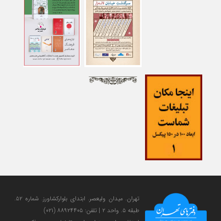
تهران. میدان ولی‎عصر. ابتدای بلوارکشاورز. شماره ۵۲.
طبقه ۵. واحد ۲ | تلفن: ۸۸۹۲۴۴۰۵ (۰۲۱)