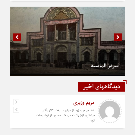
سردر الماسیه
دیدگاههای اخیر
مریم وزیری
خدا بیامرزه زود از میان ما رفت کاش آثار
بیشتری ازش ثبت می شد ممنون از توضیحات
تون