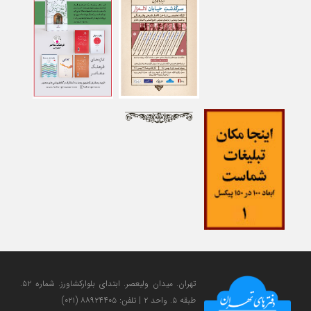
تهران. میدان ولی‎عصر. ابتدای بلوارکشاورز. شماره ۵۲.
طبقه ۵. واحد ۲ | تلفن: ۸۸۹۲۴۴۰۵ (۰۲۱)