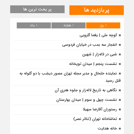
پربازدید ها
پر بحث ترین ها
1 روز
1 هفته
1 ماه
کوچه ملی | یغما گلرویی
انفجار سه بمب در خیابان فردوسی
شبی در لاله‌زار | شهین
نشست پنجم | میدان توپخانه
نماینده خلخال و مدیر مجله تهران مصور دیشب با دو گلوله به
قتل رسید
نگاهی به تاریخ لاله‌زار و جلوه هنری آن
نشست چهل و سوم | میدان بهارستان
رستوران آقارضا سهیلا
تماشاخانه تهران (تئاتر نصر)
خانه هدایت