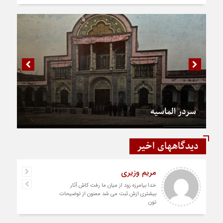
سردر الماسیه
دیدگاههای اخیر
مریم وزیری
خدا بیامرزه زود از میان ما رفت کاش آثار
بیشتری ازش ثبت می شد ممنون از توضیحات
تون