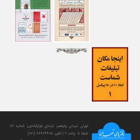
تهران. میدان ولی‎عصر. ابتدای بلوارکشاورز. شماره ۵۲.
طبقه ۵. واحد ۲ | تلفن: ۸۸۹۲۴۴۰۵ (۰۲۱)