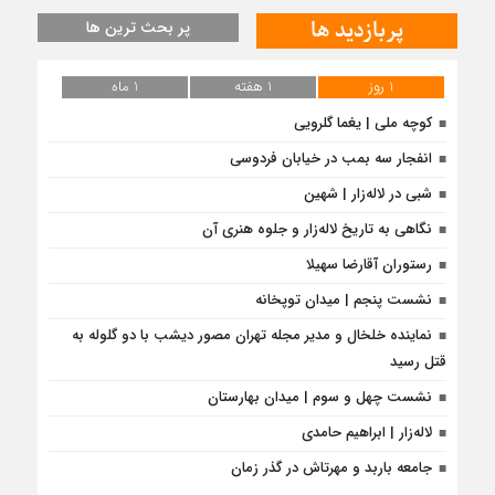
پربازدید ها
پر بحث ترین ها
1 روز
1 هفته
1 ماه
کوچه ملی | یغما گلرویی
انفجار سه بمب در خیابان فردوسی
شبی در لاله‌زار | شهین
نگاهی به تاریخ لاله‌زار و جلوه هنری آن
رستوران آقارضا سهیلا
نشست پنجم | میدان توپخانه
نماینده خلخال و مدیر مجله تهران مصور دیشب با دو گلوله به
قتل رسید
نشست چهل و سوم | میدان بهارستان
لاله‌زار | ابراهیم حامدی
جامعه باربد و مهرتاش در گذر زمان