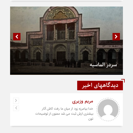
سردر الماسیه
دیدگاههای اخیر
مریم وزیری
خدا بیامرزه زود از میان ما رفت کاش آثار
بیشتری ازش ثبت می شد ممنون از توضیحات
تون