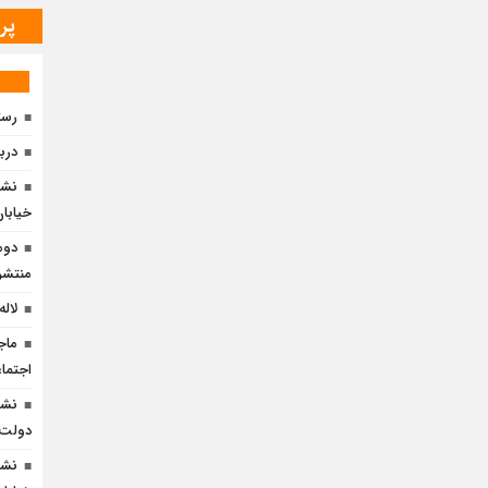
پر
رست
دربا
نشس
خیابان 
دوم
منتشر
لاله
ماج
اجتما
نشس
دولت» 
نشس