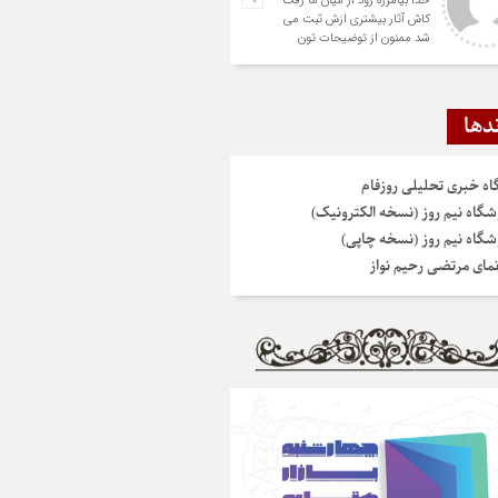
خدا بیامرزه زود از میان ما رفت
کاش آثار بیشتری ازش ثبت می
شد ممنون از توضیحات تون
دها
گاه خبری تحلیلی روزفام
شگاه نیم روز (نسخه الکترونیک)
شگاه نیم روز (نسخه چاپی)
نمای مرتضی رحیم نواز