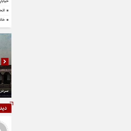
خیابان 
اتح
خان
سردر 
دید
شمی
رستمی