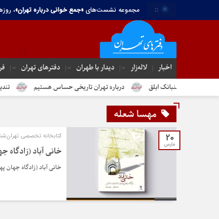
::
مجموعه نشست‌های
«جمع خوانی درباره تهران»
، روزه
اخبار
لاله‌زار
دیدار با طهران
دفترهای تهران‌
فر
دم جنبانک ابلق
درباره تهران تاریخی حساس هستیم
تندیس مولانا د
مهسا شعله
20
کتابخانه تخصصی تهران‌شن
مارس
خانی آباد (زادگاه ج
خانی آباد (زادگاه جهان پ