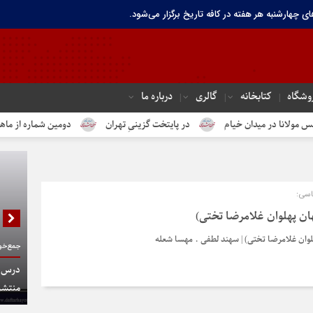
ای چهارشنبه هر هفته در کافه تاریخ برگزار می‌شود.
وشگاه
کتابخانه
گالری
درباره ما
ر میدان خیام
در پایتخت گزینیِ تهران
دومین شماره از ماهنامه الکتر
اسی:
هان پهلوان غلامرضا تختی)
هلوان غلامرضا تختی) | سهند لطفی . مهسا شعله
جمع‌خوا
درس گف
منتشر