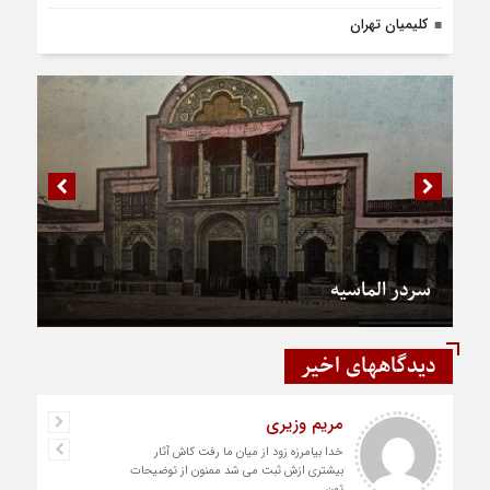
کلیمیان تهران
سردر الماسیه
دیدگاههای اخیر
مریم وزیری
خدا بیامرزه زود از میان ما رفت کاش آثار
بیشتری ازش ثبت می شد ممنون از توضیحات
تون