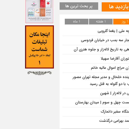
بازدید ها
پر بحث ترین ها
1 روز
1 هفته
1 ماه
ه ملی | یغما گلرویی
جار سه بمب در خیابان فردوسی
هی به تاریخ لاله‌زار و جلوه هنری آن
وران آقارضا سهیلا
ان حراج اموال عالیه خانم
ینده خلخال و مدیر مجله تهران مصور
با دو گلوله به قتل رسید
در لاله‌زار | شهین
ت چهل و سوم | میدان بهارستان
متگاه سفیر دانمارک
د بهرامی درگذشت