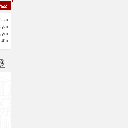
پیون
پای
فرو
فرو
کار