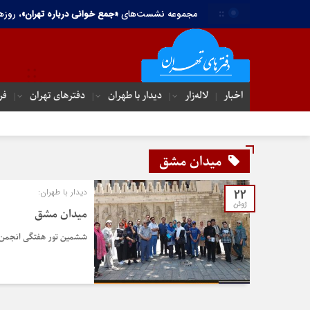
::
مجموعه نشست‌های
«جمع خوانی درباره تهران»
، روزه
اخبار
لاله‌زار
دیدار با طهران
دفترهای تهران‌
فر
میدان مشق
22
دیدار با طهران:
ژوئن
میدان مشق
ششمین تور هفتگی انجمن تهرانش