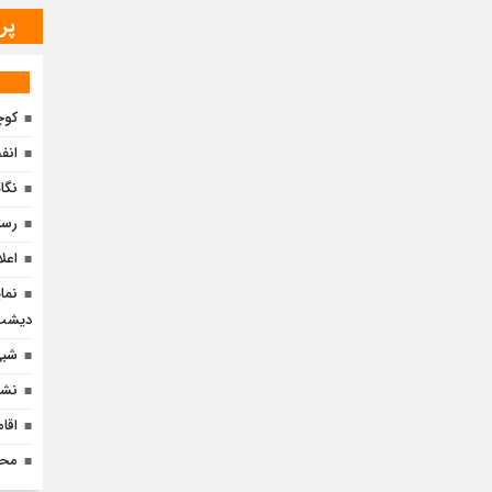
پر
کوچ
انف
نگا
رست
اعل
نما
دیشب 
شبی 
نشس
اقا
محم