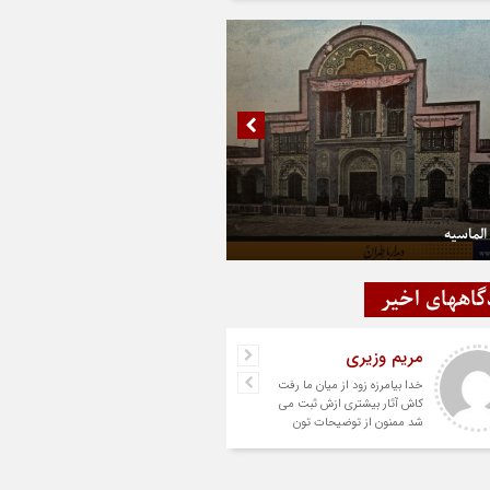
الماسیه
گاههای اخیر
مریم وزیری
خدا بیامرزه زود از میان ما رفت
کاش آثار بیشتری ازش ثبت می
شد ممنون از توضیحات تون