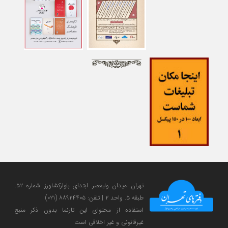
تهران. میدان ولی‎عصر. ابتدای بلوارکشاورز. شماره ۵۲.
طبقه ۵. واحد ۲ | تلفن: ۸۸۹۲۴۴۰۵ (۰۲۱)
استفاده از محتوای این تارنما بدون ذکر منبع
غیرقانونی و غیر اخلاقی است