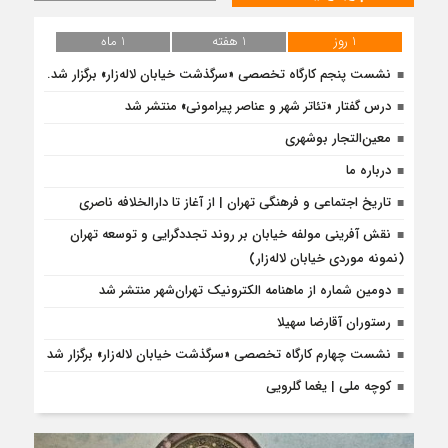
1 روز
1 هفته
1 ماه
نشست پنجم کارگاه تخصصی «سرگذشت خیابان لاله‌زار» برگزار شد.
درس‌ گفتار «تئاتر شهر و عناصر پیرامونی» منتشر شد
معین‌التجار بوشهری
درباره ما
تاریخ اجتماعی و فرهنگی تهران | از آغاز تا دارالخلافه ناصری
نقش آفرینی مولفه خیابان بر روند تجددگرایی و توسعه تهران
(نمونه موردی خیابان لاله‌زار)
دومین شماره از ماهنامه الکترونیک تهران‌شهر منتشر شد
رستوران آقارضا سهیلا
نشست چهارم کارگاه تخصصی «سرگذشت خیابان لاله‌زار» برگزار شد
کوچه ملی | یغما گلرویی