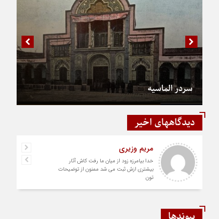
سردر الماسیه
دیدگاههای اخیر
مریم وزیری
خدا بیامرزه زود از میان ما رفت کاش آثار
بیشتری ازش ثبت می شد ممنون از توضیحات
تون
پیوندها