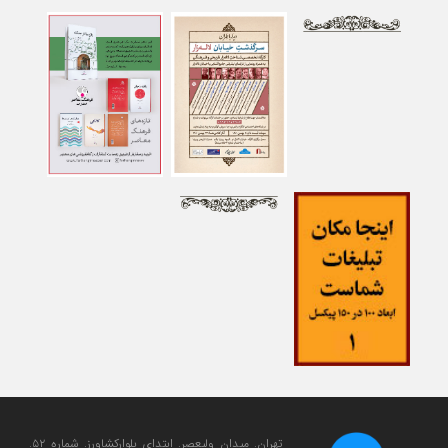
تهران. میدان ولی‎عصر. ابتدای بلوارکشاورز. شماره ۵۲.