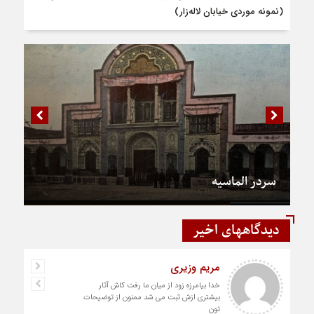
(نمونه موردی خیابان لاله‌زار)
سردر الماسیه
دیدگاههای اخیر
مریم وزیری
خدا بیامرزه زود از میان ما رفت کاش آثار
بیشتری ازش ثبت می شد ممنون از توضیحات
تون