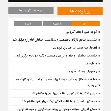
پربازدید ها
پر بحث ترین ها
1 روز
1 هفته
1 ماه
کوچه ملی | یغما گلرویی
نشست پنجم کارگاه تخصصی «سرگذشت خیابان لاله‌زار» برگزار شد.
انفجار سه بمب در خیابان فردوسی
نشست نمایش و نقد و بررسی مستند «تکیه دولت» برگزار شد.
درباره ما
رستوران آقارضا سهیلا
نماینده خلخال و مدیر مجله تهران مصور دیشب با دو گلوله به
قتل رسید
درس‌ گفتار «تئاتر شهر و عناصر پیرامونی» منتشر شد
نخستین شماره از ماهنامه الکترونیک تهران‌شهر منتشر شد
نقش آفرینی مولفه خیابان بر روند تجددگرایی و توسعه تهران