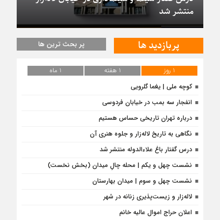
منتشر شد
پربازدید ها
پر بحث ترین ها
1 روز
1 هفته
1 ماه
کوچه ملی | یغما گلرویی
انفجار سه بمب در خیابان فردوسی
درباره تهران تاریخی حساس هستیم
نگاهی به تاریخ لاله‌زار و جلوه هنری آن
درس‌ گفتار باغ علاءالدوله منتشر شد
نشست چهل و یکم | محله چالِ میدان (بخش نخست)
نشست چهل و سوم | میدان بهارستان
لاله‌زار و زیست‌پذیری زنانه در شهر
اعلان حراج اموال عالیه خانم