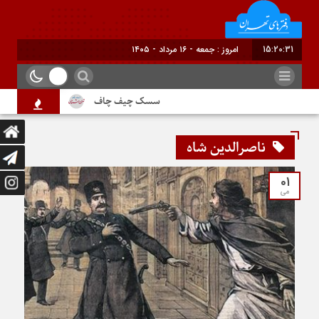
15:20:31
برابر با : Friday - 7 August - 2026
سسک چیف چاف
دم جنبانک ابلق
ناصرالدین شاه
01
می