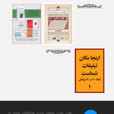
تهران. میدان ولی‎عصر. ابتدای بلوارکشاورز. شماره ۵۲.