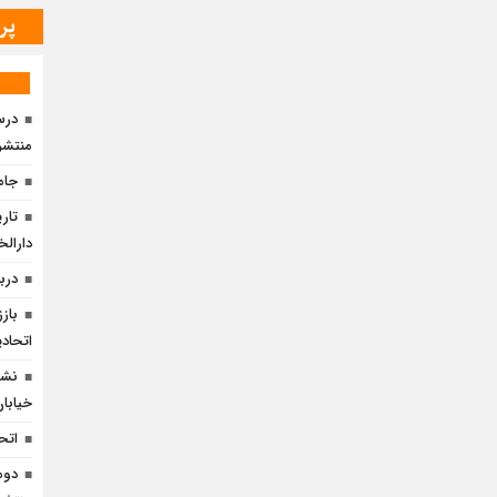
پر
درس 
منتشر
جامع
تار
دارالخ
دربا
باز
اتحادی
نشس
خیابان 
اتح
دوم