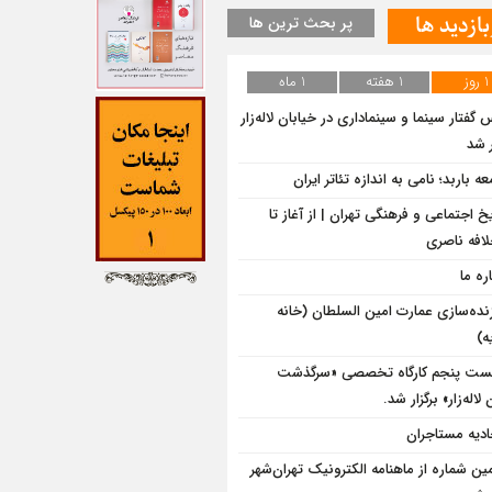
بازدید ها
پر بحث ترین ها
1 روز
1 هفته
1 ماه
گفتار سینما و سینماداری در خیابان لاله‌زار
 شد
ه باربد؛ نامی به اندازه تئاتر ایران
یخ اجتماعی و فرهنگی تهران | از آغاز تا
لافه ناصری
ره ما
زنده‌سازی عمارت امین السلطان (خانه
ه)
ت پنجم کارگاه تخصصی «سرگذشت
لاله‌زار» برگزار شد.
ادیه مستاجران
ین شماره از ماهنامه الکترونیک تهران‌شهر