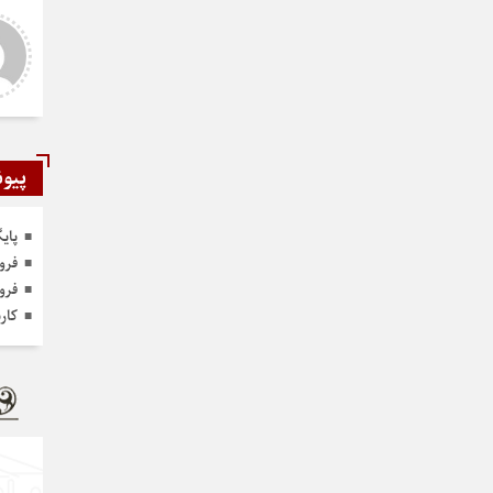
شمی
رستمی
ر و عالی
دست شما درد نکنه عجب کار
ارزنده ای انجام دادید نمونه نداره و
نخواهد داشت
پیون
پای
فرو
فرو
کار