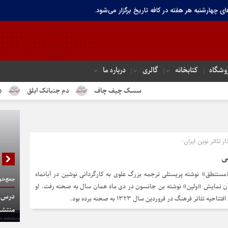
ای چهارشنبه هر هفته در کافه تاریخ برگزار می‌شود.
وشگاه
کتابخانه
گالری
درباره ما
سسک چیف چاف
دم جنبانک ابلق
درباره ته
 تئاتر نوین ایران:
ی
مستنطق» نوشته پریستلی ترجمه بزرگ علوی به کارگردانی نوشین در آبانماه
جمع‌خوا
د از آن نمایش «ولپن» نوشته بن جانسون در دی ماه همان سال به صحنه رفت. او
درس گف
ه تئاتر فرهنگ در فروردین سال ۱۳۲۳ به صحنه برده بود.
منتشر