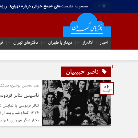
::
مجموعه نشست‌های
«جمع خوانی درباره تهران»
، روزه
اخبار
لاله‌زار
دیدار با طهران
دفترهای تهران‌
فر
ناصر حبیبیان
04
عبدالحسین نوشین؛ بنیانگذار
آگوست
تاسیس تئاتر فردوس
تئاتر فردوسی با نمایش «
۱۳۲۶ افتتاح شد و بع
یکبار دیگر هم ولپن را برای افتتاحی