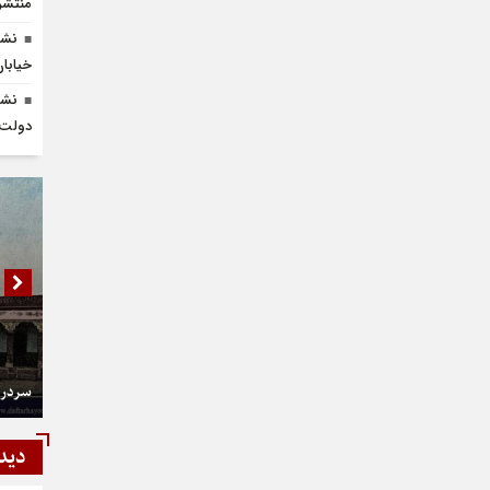
منتشر
نشس
خیابان 
نشس
دولت» 
سردر 
دید