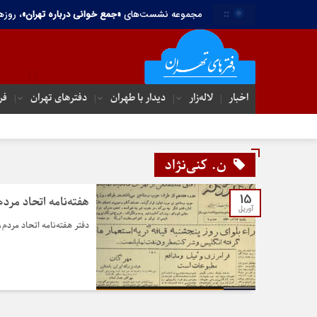
::
مجموعه نشست‌های
«جمع خوانی درباره تهران»
، روزه
اخبار
لاله‌زار
دیدار با طهران
دفترهای تهران‌
فر
ن. کنی‌نژاد
15
هفته‌نامه اتحاد مردم
آوریل
دفتر هفته‌نامه اتحاد مردم،