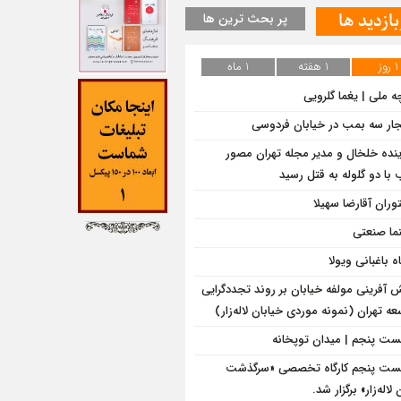
بازدید ها
پر بحث ترین ها
1 روز
1 هفته
1 ماه
ه ملی | یغما گلرویی
جار سه بمب در خیابان فردوسی
ینده خلخال و مدیر مجله تهران مصور
با دو گلوله به قتل رسید
وران آقارضا سهیلا
ما صنعتی
ه باغبانی ویولا
 آفرینی مولفه خیابان بر روند تجددگرایی
ه تهران (نمونه موردی خیابان لاله‌زار)
ت پنجم | میدان توپخانه
ت پنجم کارگاه تخصصی «سرگذشت
لاله‌زار» برگزار شد.