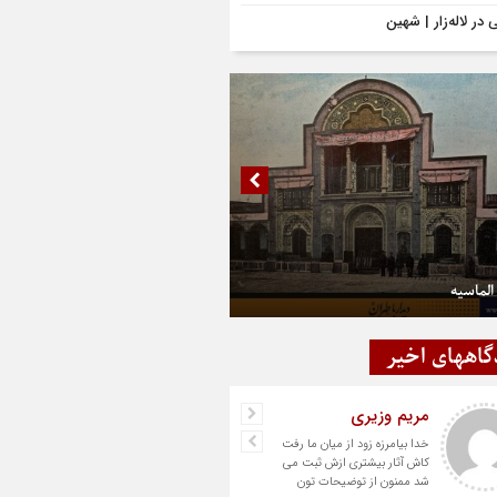
در لاله‌زار | شهین
الماسیه
گاههای اخیر
مریم وزیری
خدا بیامرزه زود از میان ما رفت
کاش آثار بیشتری ازش ثبت می
شد ممنون از توضیحات تون