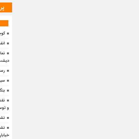
پر
کوچ
انف
نما
دیشب 
رست
سین
بنگا
نقش
و توسع
نشس
نشس
خیابان 