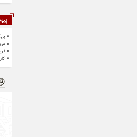
پیون
پای
فرو
فرو
کار