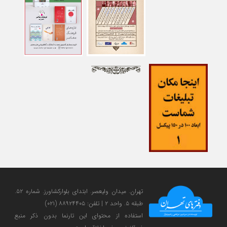
تهران. میدان ولی‎عصر. ابتدای بلوارکشاورز. شماره ۵۲.
طبقه ۵. واحد ۲ | تلفن: ۸۸۹۲۴۴۰۵ (۰۲۱)
استفاده از محتوای این تارنما بدون ذکر منبع