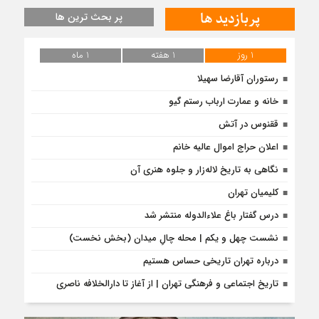
پربازدید ها
پر بحث ترین ها
1 روز
1 هفته
1 ماه
رستوران آقارضا سهیلا
خانه و عمارت ارباب رستم گیو
ققنوس در آتش
اعلان حراج اموال عالیه خانم
نگاهی به تاریخ لاله‌زار و جلوه هنری آن
کلیمیان تهران
درس‌ گفتار باغ علاءالدوله منتشر شد
نشست چهل و یکم | محله چالِ میدان (بخش نخست)
درباره تهران تاریخی حساس هستیم
تاریخ اجتماعی و فرهنگی تهران | از آغاز تا دارالخلافه ناصری