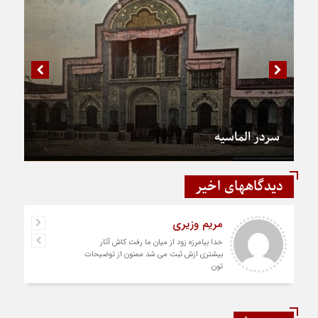
سردر الماسیه
دیدگاههای اخیر
مریم وزیری
خدا بیامرزه زود از میان ما رفت کاش آثار
بیشتری ازش ثبت می شد ممنون از توضیحات
تون