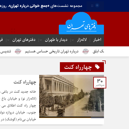
::
مجموعه نشست‌های
«جمع خوانی درباره تهران»
، روزه
اخبار
لاله‌زار
دیدار با طهران
دفترهای تهران‌
فر
نبانک ابلق
درباره تهران تاریخی حساس هستیم
تندیس مولانا در می
چهارراه کنت
30
چهارراه کنت
سپتامبر
خانه جدید کنت در باغی م
(لاله‌زار نو) و خیابان با
چهار راه کنت اطلاق می ش
جنوب، خیابان دروازه دول
خیابان بی‌نام (کوشک) در