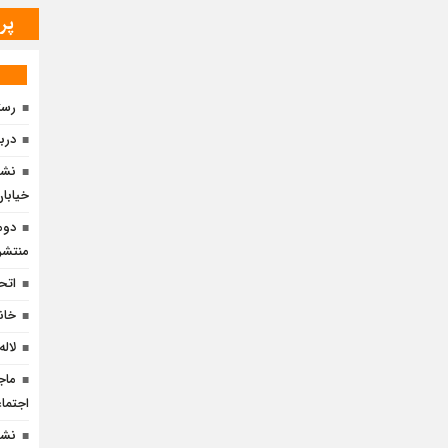
پر
رست
دربا
نشس
خیابان 
دوم
منتشر
اتح
خان
لاله
ماج
اجتما
نشس