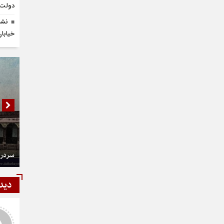
دولت» 
نشس
خیابان 
سردر 
دید
شمی
رستمی