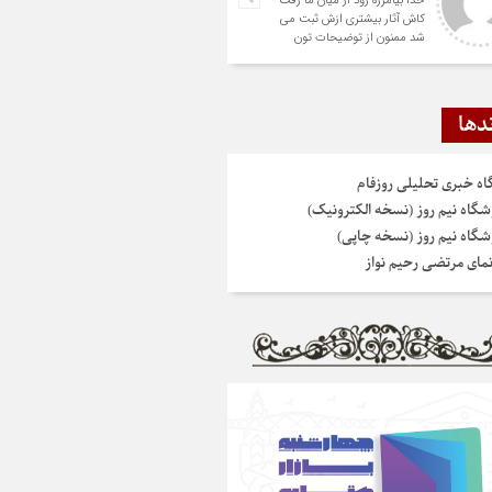
خدا بیامرزه زود از میان ما رفت
کاش آثار بیشتری ازش ثبت می
شد ممنون از توضیحات تون
دها
گاه خبری تحلیلی روزفام
شگاه نیم روز (نسخه الکترونیک)
شگاه نیم روز (نسخه چاپی)
نمای مرتضی رحیم نواز