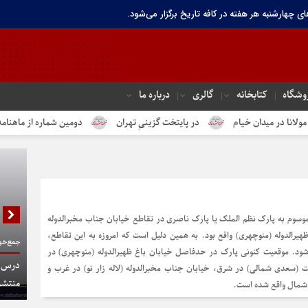
ای چهارشنبه هر هفته در کافه تاریخ برگزار می‌شود.
وشگاه
کتابخانه
گالری
درباره ما
دان خیام
در پایتخت گزینیِ تهران
دومین شماره از ماهنامه الکترونیک
وسوم به پارک نظم الملک یا پارک ناصری در تقاطع خیابان جناب مخبرالدوله
غ ظهیرالدوله (منوچهری) واقع بود. به همین دلیل است که امروزه به این تقاطع،
جمع‌خوا
ود. موقعیت کنونی پارک در حدفاصل خیابان باغ ظهیرالدوله (منوچهری) در
درس گف
ت (سعدی شمالی) در شرق، خیابان جناب مخبرالدوله (لاله زار نو) در غرب و
منتشر
 شمال واقع شده است.