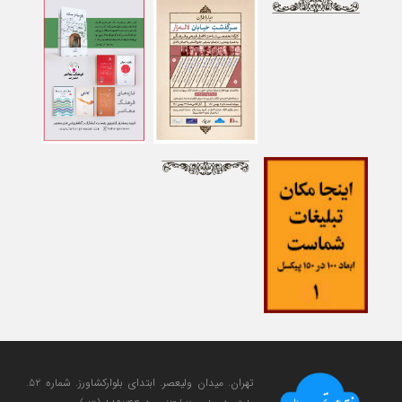
تهران. میدان ولی‎عصر. ابتدای بلوارکشاورز. شماره ۵۲.