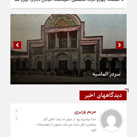
سردر الماسیه
دیدگاههای اخیر
مریم وزیری
خدا بیامرزه زود از میان ما رفت کاش آثار
بیشتری ازش ثبت می شد ممنون از توضیحات
تون