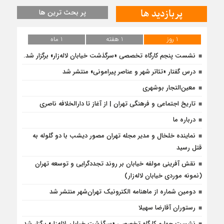
پربازدید ها
پر بحث ترین ها
1 روز
1 هفته
1 ماه
نشست پنجم کارگاه تخصصی «سرگذشت خیابان لاله‌زار» برگزار شد.
درس‌ گفتار «تئاتر شهر و عناصر پیرامونی» منتشر شد
معین‌التجار بوشهری
تاریخ اجتماعی و فرهنگی تهران | از آغاز تا دارالخلافه ناصری
درباره ما
نماینده خلخال و مدیر مجله تهران مصور دیشب با دو گلوله به
قتل رسید
نقش آفرینی مولفه خیابان بر روند تجددگرایی و توسعه تهران
(نمونه موردی خیابان لاله‌زار)
دومین شماره از ماهنامه الکترونیک تهران‌شهر منتشر شد
رستوران آقارضا سهیلا
نشست چهارم کارگاه تخصصی «سرگذشت خیابان لاله‌زار» برگزار شد