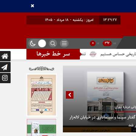
13:29:27
برابر با : Sunday - 9 August - 2026
0
::
392
:::
سر خط خبرها
حساس هستیم
تندیس مولانا در میدان خیام
در پایتخت گزینیِ تهران
نی درباره تهران:
تار سینما و سینماداری در خیابان لاله‌زار
 شد