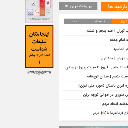
بازدید ها
پر بحث ترین ها
1 روز
1 هفته
1 ماه
ب تهران | جلد پنجم و ششم
ه امام جمعه
ر الماسیه
ب تهران | جلد اول
افسانه حاجی فیروز تا میراث پیروز نهاوندی
ت پنجم | میدان توپخانه
ه ایران باستان (موزه ملی ایران)
 سوزی در حوالی کوچه برلن
‌نامه اتحاد مردم
اغ فرمانفرما تا کاخ مرمر