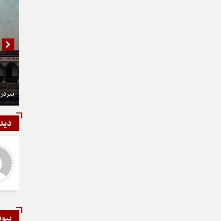
سردر 
دید
هاشمی
تشکر و عالی
پیون