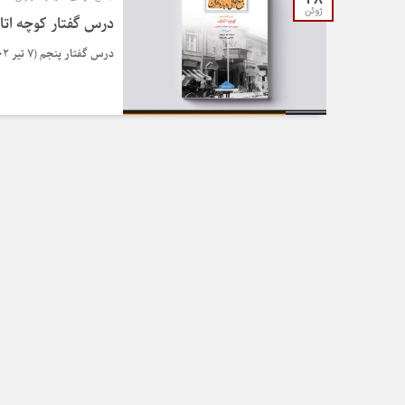
ژوئن
درس گفتار کوچه ات
درس گفتار پنجم (۷ تیر ۱۴۰۲) | کوچه اتابک