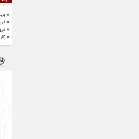
پای
فرو
فرو
کار