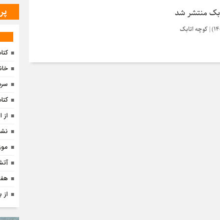
پر
ابک منتشر شد
کتا
خان
سرد
کتا
از 
نشس
موز
آتش
هفته
از ب