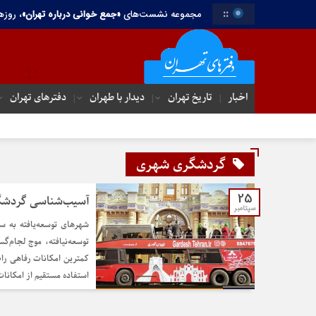
::
مجموعه نشست‌های
«جمع خوانی درباره تهران»
، روزه
اخبار
تاریخ تهران
دیدار با طهران
دفترهای تهران‌
گردشگری شهری
25
آسیب‌شناسی گردش
سپتامبر
شهرهای توسعه‌یافته به س
توسعه‌نیافته، موج لجام‌گ
کمترین امکانات رفاهی را
استفاده مستقیم از امکانا