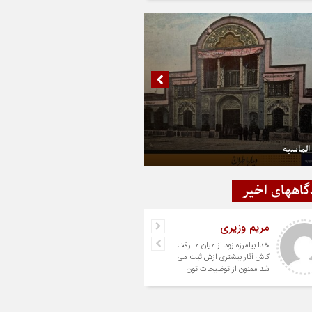
الماسیه
گاههای اخیر
مریم وزیری
خدا بیامرزه زود از میان ما رفت
کاش آثار بیشتری ازش ثبت می
شد ممنون از توضیحات تون