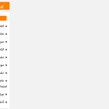
پر
کتا
خان
سرد
کتا
نشس
موز
نشس
ماج
اجتما
چرا
آتش