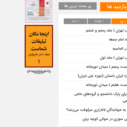
بازدید ها
پر بحث ترین ها
1 روز
1 هفته
1 ماه
ب تهران | جلد پنجم و ششم
ه امام جمعه
ر الماسیه
ب تهران | جلد اول
ت پنجم | میدان توپخانه
ه ایران باستان (موزه ملی ایران)
ت هفتم | میدان توپخانه
رای پارک دانشجو و گروه‌های خاص
عی
 به خوانندگان لاله‌زاری سرکوفت می‌زنند؟
 سوزی در حوالی کوچه برلن