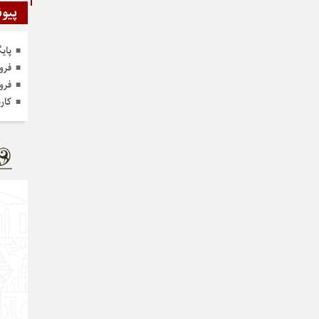
پیون
پای
فرو
فرو
کار