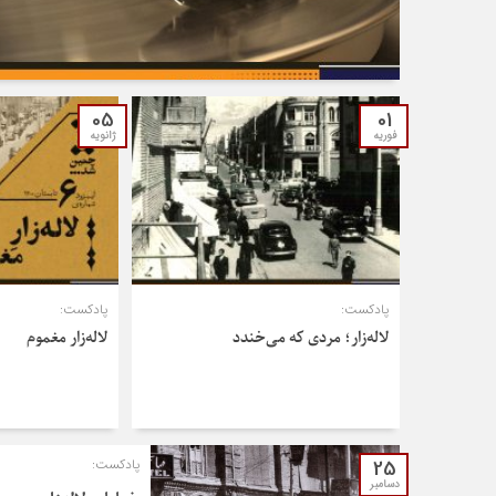
05
01
فوریه
ژانویه
پادکست:
پادکست:
لاله‌زار؛ مردی که می‌خندد
لاله‌زار مغموم
25
پادکست:
دسامبر