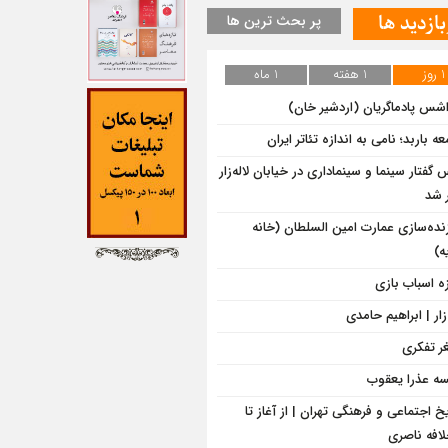
بازدید ها
پر بحث ترین ها
1 روز
1 هفته
1 ماه
اشس پادماگریان (اردشیر خان)
ه باربد؛ نامی به اندازه تئاتر ایران
گفتار سینما و سینماداری در خیابان لاله‌زار
 شد
زنده‌سازی عمارت امین السلطان (خانه
ه)
ه اسباب بازی
‌زار | ابراهیم حامدی
ر تفکری
سه عذرا یعقوب
یخ اجتماعی و فرهنگی تهران | از آغاز تا
لافه ناصری