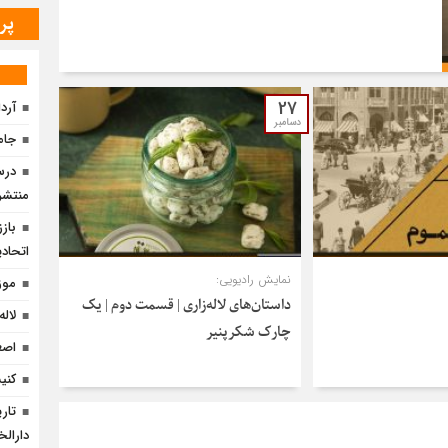
پر
27
آرد
دسامبر
جامع
درس 
منتشر
باز
اتحادی
نمایش رادیویی:
موز
داستان‌های لاله‌زاری | قسمت دوم | یک
لاله
چارک شکرپنیر
اصغ
کنی
تار
دارالخ