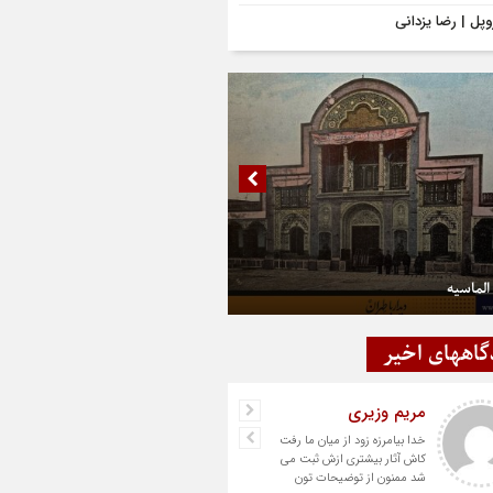
وپل | رضا یزدانی
الماسیه
گاههای اخیر
مریم وزیری
خدا بیامرزه زود از میان ما رفت
کاش آثار بیشتری ازش ثبت می
شد ممنون از توضیحات تون