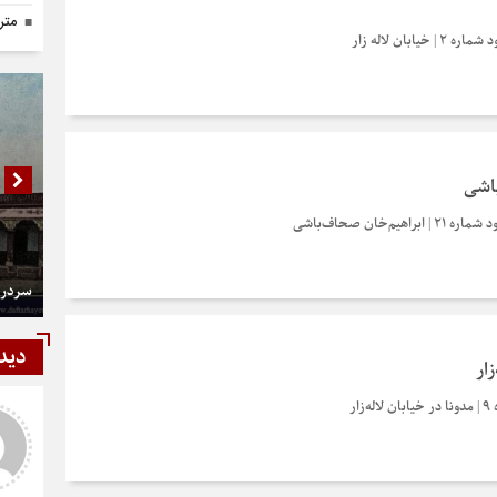
متر
ابان لاله زار
باشی
یم‌خان صحاف‌باشی
سردر 
دید
زار
ار
شمی
رستمی
ر و عالی
دست شما درد نکنه عجب کار
ارزنده ای انجام دادید نمونه نداره و
نخواهد داشت