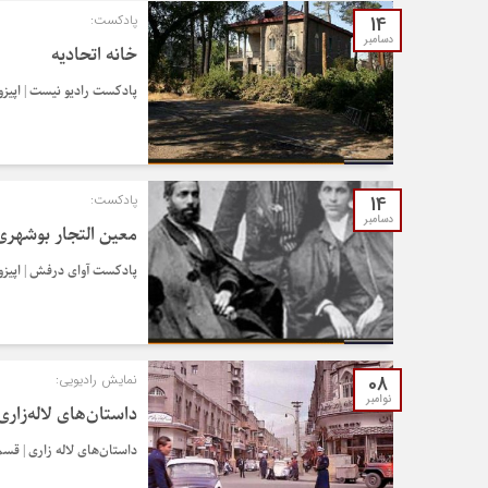
14
پادکست:
دسامبر
خانه اتحادیه
پادکست رادیو نیست | اپیزود شماره 15 | 
14
پادکست:
دسامبر
معین التجار بوشهری
پادکست آوای درفش | اپیزود شماره 2 | معین 
08
نمایش رادیویی:
نوامبر
داستان‌های لاله‌زار
داستان‌های لاله زاری | قس