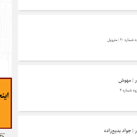
20 | متروپل
زار | مهوش
زود شماره ۴
ار | جواد بدیع‌زاده