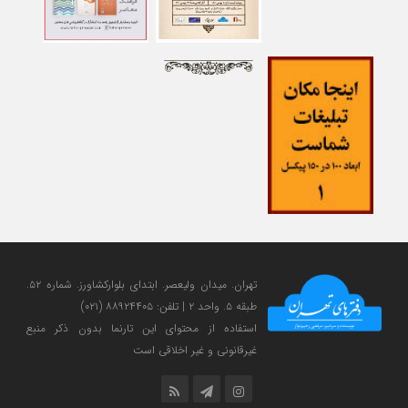
تهران. میدان ولی‎عصر. ابتدای بلوارکشاورز. شماره ۵۲.
طبقه ۵. واحد ۲ | تلفن: ۸۸۹۲۴۴۰۵ (۰۲۱)
استفاده از محتوای این تارنما بدون ذکر منبع
غیرقانونی و غیر اخلاقی است