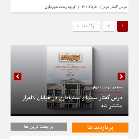
درس گفتار دوم (10 خرداد 1402 ) | کوچه پشت شهرداری
1
2
برگهٔ بعد »
جمع‌خوانی درباره تهران:
درس گفتار سینما و سینماداری در خیابان لاله‌زار
منتشر شد
پربازدید ها
پر بحث ترین ها