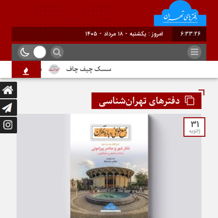
6:33:27
برابر با : Sunday - 9 August - 2026
سسک چیف چاف
دم جنبانک ابلق
دفترهای تهران‌شناسی
31
ژانویه