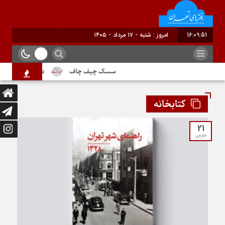
16:09:52
برابر با : Saturday - 8 August - 2026
سسک چیف چاف
دم جنبانک ابلق
کتابخانه
21
مارس