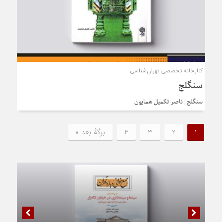
کتابخانه تخصصی تهران‌شناسی:
سنگلج
سنگلج | ناصر تکمیل همایون
1
2
3
4
برگهٔ بعد »