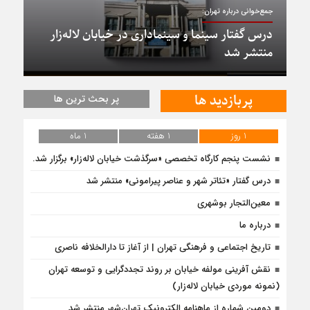
جمع‌خوانی درباره تهران:
درس گفتار سینما و سینماداری در خیابان لاله‌زار
منتشر شد
پربازدید ها
پر بحث ترین ها
1 روز
1 هفته
1 ماه
نشست پنجم کارگاه تخصصی «سرگذشت خیابان لاله‌زار» برگزار شد.
درس‌ گفتار «تئاتر شهر و عناصر پیرامونی» منتشر شد
معین‌التجار بوشهری
درباره ما
تاریخ اجتماعی و فرهنگی تهران | از آغاز تا دارالخلافه ناصری
نقش آفرینی مولفه خیابان بر روند تجددگرایی و توسعه تهران
(نمونه موردی خیابان لاله‌زار)
دومین شماره از ماهنامه الکترونیک تهران‌شهر منتشر شد