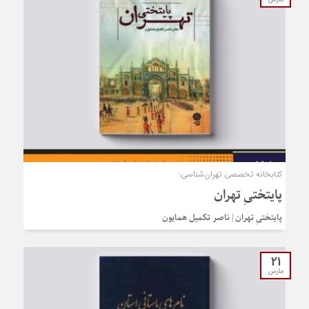
کتابخانه تخصصی تهران‌شناسی:
پایتختیِ تهران
پایتختیِ تهران | ناصر تکمیل همایون
21
مارس