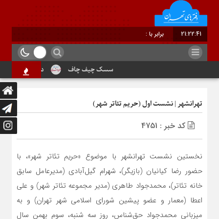
21:22:42
برابر با : Friday - 7 August - 2026
سسک چیف چاف
دم جنبانک ابلق
تهرانشهر | نشست اول (حریم تئاتر شهر)
کد خبر : 4751
نخستین نشست تهرانشهر با موضوع «حریم تئاتر شهر»، با
حضور رضا کیانیان (بازیگر)، شهرام گیل‌آبادی (مدیرعامل سابق
خانه تئاتر)، محمدجواد طاهری (مدیر مجموعه تئاتر شهر) و علی
اعطا (معمار و عضو پیشین شورای اسلامی شهر تهران) و به
میزبانی محمدجواد حق‌شناس، روز سه شنبه، سوم بهمن سال