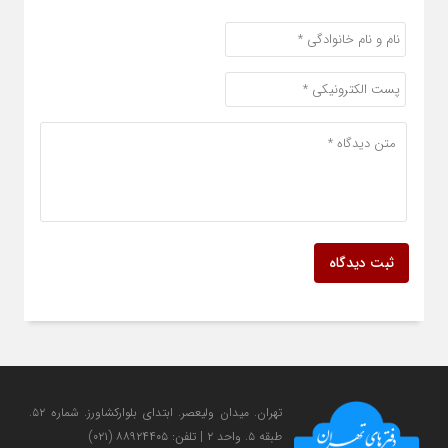
ثبت دیدگاه
تهران. میدان ولی‎عصر. ابتدای بلوارکشاورز. شماره ۵۲.
طبقه ۵. واحد ۲ | تلفن: ۸۸۹۲۴۴۰۵ (۰۲۱)