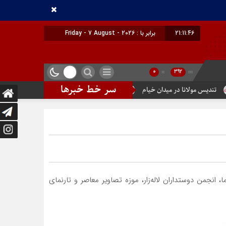
21:11:48
برابر با : Friday - 7 August - 2026
0
::
392
:::
سر خط خبرها
در پایتخت گزینیِ تهران
دومین شماره از ماهنامه الکترونیک تهران‌شهر 
من دوستداران لاله‌زار، موزه تصاویر معاصر و تارنمای