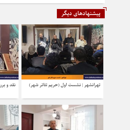
پیشنهادهای دیگر
تهرانشهر | نشست اول (حریم تئاتر شهر)
نقد و برر