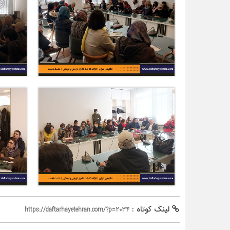
لینک کوتاه :
https://daftarhayetehran.com/?p=2034