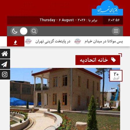
6:02:57
برابر با : Thursday - 6 August - 2026
مولانا در میدان خیام
در پایتخت گزینیِ تهران
دومین شماره از ماهنا
خانه اتحادیه
20
آوریل