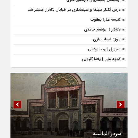
درس گفتار سینما و سینماداری در خیابان لاله‌زار منتشر شد
کنیسه عذرا یعقوب
لاله‌زار | ابراهیم حامدی
موزه اسباب بازی
متروپل | رضا یزدانی
کوچه ملی | یغما گلرویی
سردر الماسیه