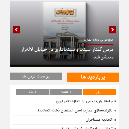
جمع‌خوانی درباره تهران:
درس گفتار سینما و سینماداری در خیابان لاله‌زار
منتشر شد
پربازدید ها
پر بحث ترین ها
1 روز
1 هفته
1 ماه
جامعه باربد؛ نامی به اندازه تئاتر ایران
باززنده‌سازی عمارت امین السلطان (خانه اتحادیه)
اتحادیه مستاجران
آرداشس پادماگریان (اردشیر خان)